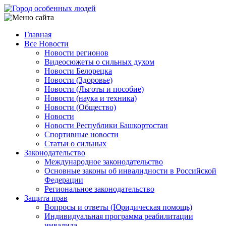
Перейти
к
основному
Главная
содержанию
Все Новости
Main
Новости регионов
navigation
Видеосюжеты о сильных духом
Новости Белорецка
Новости (Здоровье)
Новости (Льготы и пособие)
Новости (наука и техника)
Новости (Общество)
Новости
Новости Республики Башкортостан
Спортивные новости
Статьи о сильных
Законодательство
Международное законодательство
Основные законы об инвалидности в Российской
Федерации
Региональное законодательство
Защита прав
Вопросы и ответы (Юридическая помощь)
Индивидуальная программа реабилитации
инвалида