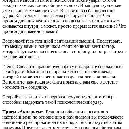
который наносит вам эти психологические удары. Это он
говорит вам жестокие, обидные слова. И вы чувствуете, как
уже начинаете «заводиться». Вызовите в себе ощущение
удара. Какая часть вашего тела реагирует на него? Что
происходит: появляется ли жар во всем теле, или же что-то
сжимается внутри, а может, просто прерывается дыхание? Что
происходит именно с вами?
Воспользуйтесь техникой вентиляции эмоций. Представьте,
что между вами и обидчиком стоит мощный вентилятор,
который тут же относит его слова в сторону, их острые стрелы
не долетают до вас.
И еще. Сделайте правой рукой фигу и накройте его ладонью
левой руки. Мысленно направьте его на того человека,
который пытается вывести вас из душевного равновесия.
Вспомните, как такая же фига помогала вам еще в детстве
«отомстить» обидчику.
Откройте глаза, и вы наверняка почувствуете, что теперь
способны выдержать такой психологический удар.
Прием «Аквариум»
. Если при общении с негативно
настроенными по отношению к вам людьми вы продолжаете
болезненно реагировать на их выпады, воспользуйтесь этим
приемом. Представьте, что между вами и вашим обидчиком —