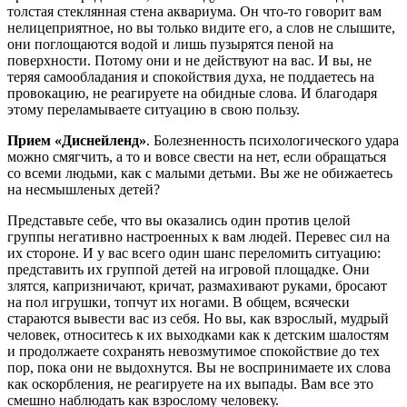
толстая стеклянная стена аквариума. Он что-то говорит вам
нелицеприятное, но вы только видите его, а слов не слышите,
они поглощаются водой и лишь пузырятся пеной на
поверхности. Потому они и не действуют на вас. И вы, не
теряя самообладания и спокойствия духа, не поддаетесь на
провокацию, не реагируете на обидные слова. И благодаря
этому переламываете ситуацию в свою пользу.
Прием «Диснейленд»
. Болезненность психологического удара
можно смягчить, а то и вовсе свести на нет, если обращаться
со всеми людьми, как с малыми детьми. Вы же не обижаетесь
на несмышленых детей?
Представьте себе, что вы оказались один против целой
группы негативно настроенных к вам людей. Перевес сил на
их стороне. И у вас всего один шанс переломить ситуацию:
представить их группой детей на игровой площадке. Они
злятся, капризничают, кричат, размахивают руками, бросают
на пол игрушки, топчут их ногами. В общем, всячески
стараются вывести вас из себя. Но вы, как взрослый, мудрый
человек, относитесь к их выходками как к детским шалостям
и продолжаете сохранять невозмутимое спокойствие до тех
пор, пока они не выдохнутся. Вы не воспринимаете их слова
как оскорбления, не реагируете на их выпады. Вам все это
смешно наблюдать как взрослому человеку.