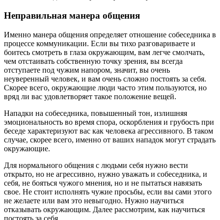
Неправильная манера общения
Именно манера общения определяет отношение собеседника в
процессе коммуникации. Если вы тихо разговариваете и
боитесь смотреть в глаза окружающим, вам легче смолчать,
чем отстаивать собственную точку зрения, вы всегда
отступаете под чужим напором, значит, вы очень
неуверенный человек, и вам очень сложно постоять за себя.
Скорее всего, окружающие люди часто этим пользуются, но
вряд ли вас удовлетворяет такое положение вещей.
Нападки на собеседника, повышенный тон, излишняя
эмоциональность во время спора, оскорбления и грубость при
беседе характеризуют вас как человека агрессивного. В таком
случае, скорее всего, именно от ваших нападок могут страдать
окружающие.
Для нормального общения с людьми себя нужно вести
открыто, но не агрессивно, нужно уважать и собеседника, и
себя, не бояться чужого мнения, но и не пытаться навязать
свое. Не стоит исполнять чужие просьбы, если вы сами этого
не желаете или вам это невыгодно. Нужно научиться
отказывать окружающим. Далее рассмотрим, как научиться
постоять за себя.