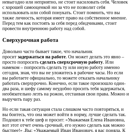
невыгодно или неприятно, не стоит насиловать себя. Человек
с хорошей самооценкой ни за что не позволит себя
использовать или собой понукать. Стоит помнить, что вы
также личность, которая имеет право на собственное мнение.
Перед тем как постоять за себя перед обидчиками, стоит
провести внутреннюю работу над собой.
Сверхурочная работа
Довольно часто бывает такое, что начальник
просит
задержаться на работе
. Он может делать это явно –
просто попросить
сделать сверхсрочную работу
. Или
намеком – попросить сделать ту или иную работу именно
сегодня, зная, что вы не уложитесь в рабочие часы. Но если
вы работаете официально, то можете отказать начальнику
работать сверхурочно. Конечно, если такое произошло один-
два раза, и шефу самому неудобно просить тебя задержаться,
необязательно лезть на рожон, отстаивая свои права. Можно и
выручить пару раз.
Но если такая ситуация стала слишком часто повторяться, и
вы боитесь, что она может войти в норму, лучше сделать так.
Подошел к тебе шеф и просит: «Уважаемая Елена Ивановна,
вот этот отчет очень срочный, его нужно сделать как можно
быстрее!» .Вы: «Уважаемый Иван Иванович, я вас поняла. К