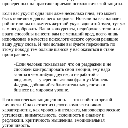
проверенных на практике приемов психологической защиты.
Если вас укусит одна или даже несколько пчел, это может
быть полезным для вашего здоровья. Но если на вас нападет
рой ос или вы окажетесь жертвой укуса ядовитой змеи, тут уж
вам несдобровать. Ваши конкуренты, недоброжелатели или
враги способны нанести вам не меньший вред, всего лишь
использовав в качестве психологического оружия ранящие
вашу душу слова. И чем дольше вы будете переживать по
этому поводу, тем больше шансов у вас оказаться в стане
проигравших.
«Если человек показывает, что он раздражен и не
способен контролировать свои эмоции, ему надо
заняться чем-нибудь другим, а не работой с
людьми», — уверенно заявлял француз Мишель
Фадуль, добившийся блистательных успехов в
бизнесе на мировом уровне.
Психологическая защищенность — это свойство зрелой
личности. Она состоит из целого комплекса таких
характеристик, как уровень интеллекта, мировоззренческие
установки, внимательность, склонность к анализу и
рефлексии, критичность мышления, эмоциональная
устойчивость.