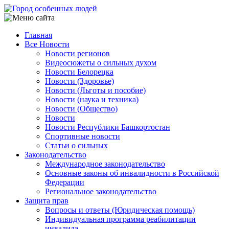
Перейти
к
основному
Главная
содержанию
Все Новости
Main
Новости регионов
navigation
Видеосюжеты о сильных духом
Новости Белорецка
Новости (Здоровье)
Новости (Льготы и пособие)
Новости (наука и техника)
Новости (Общество)
Новости
Новости Республики Башкортостан
Спортивные новости
Статьи о сильных
Законодательство
Международное законодательство
Основные законы об инвалидности в Российской
Федерации
Региональное законодательство
Защита прав
Вопросы и ответы (Юридическая помощь)
Индивидуальная программа реабилитации
инвалида