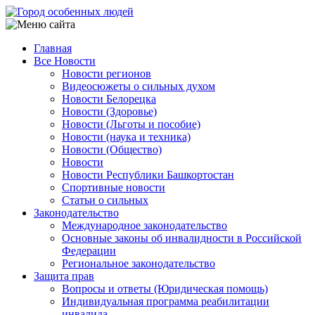
Перейти
к
основному
Главная
содержанию
Все Новости
Main
Новости регионов
navigation
Видеосюжеты о сильных духом
Новости Белорецка
Новости (Здоровье)
Новости (Льготы и пособие)
Новости (наука и техника)
Новости (Общество)
Новости
Новости Республики Башкортостан
Спортивные новости
Статьи о сильных
Законодательство
Международное законодательство
Основные законы об инвалидности в Российской
Федерации
Региональное законодательство
Защита прав
Вопросы и ответы (Юридическая помощь)
Индивидуальная программа реабилитации
инвалида