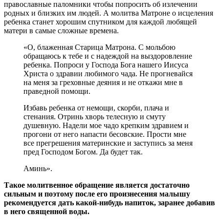
православные паломники чтобы попросить об излечении
родных и близких им людей. А молитва Матроне о исцеления
ребенка станет хорошим спутником для каждой любящей
матери в самые сложные времена.
«О, блаженная Старица Матрона. С мольбою
обращаюсь к тебе и с надеждой на выздоровление
ребенка. Попроси у Господа Бога нашего Иисуса
Христа о здравии любимого чада. Не прогневайся
на меня за греховные деяния и не откажи мне в
праведной помощи.
Избавь ребенка от немощи, скорби, плача и
стенания. Отринь хворь телесную и смуту
душевную. Надели мое чадо крепким здравием и
прогони от него напасти бесовские. Прости мне
все прегрешения материнские и заступись за меня
пред Господом Богом. Да будет так.
Аминь».
Такое молитвенное обращение является достаточно
сильным и поэтому после его произнесения малышу
рекомендуется дать какой-нибудь напиток, заранее добавив
в него священной воды.