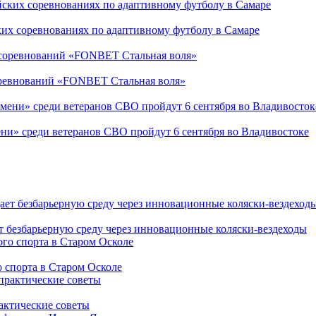
ких соревнованиях по адаптивному футболу в Самаре
соревнований «FONBET Стальная воля»
ни» среди ветеранов СВО пройдут 6 сентября во Владивостоке
т безбарьерную среду через инновационные коляски-вездеходы
 спорта в Старом Осколе
рактические советы