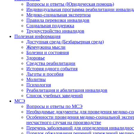
Вопросы и ответы (Юридическая помощь)
Индивидуальная программа реабилитации инвалид
Медико-социальная экспертиза
Правила перевозки инвалидов
Социальная поддержка
Трудоустройство инвалидов
Полезная информация
Доступная среда (Безбарьерная среда)
Жемчужина мысли
Болезни и состояния
Здоровье
Средства реабилитации
История одного события
Льготы и пособия
Молитвы
Психология
Реабилитация и абилитация инвалидов
Список учебных заведений
МСЭ
Вопросы и ответы по МСЭ
Необходимые документы для проведения медико-со
Особенности проведения медико-социальной экспер
несчастного случая на производстве
Перечень заболеваний для определения инвалиднос
Порядок обжалования решений учреждений медико