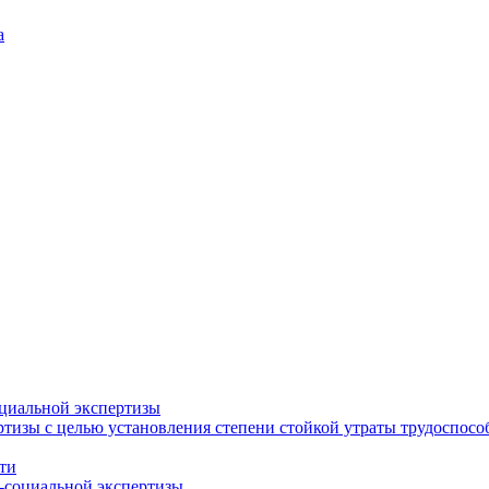
а
циальной экспертизы
тизы с целью установления степени стойкой утраты трудоспособ
ти
-социальной экспертизы