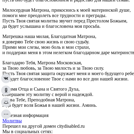
Милосердная Матрона, прикоснись к моей материнской душе,
помоги мне преодолеть все трудности и преграды.
Пусть Твоя святая молитва звучит перед Престолом Божьим,
да будет услышана и благословена моя просьба.
Матрешка наша милая, Благодатная Матрона,
я доверяю Тебе свою жизнь и свою судьбу.
Прими мои слезы, мою боль и мои страхи,
и поддержи меня в этом нелегком благодарном даре материнств
Благодарю Тебя, Матрона Московская,
за Твою любовь, за Твою милость и за Твою силу.
Пусть Твоя святая защита окружает меня и моего будущего ребе
да будет благословение Твое с нами во все дни нашей жизни.
Во имя Отца и Сына и Святого Духа,
совершаем эту молитву с верой и надеждой.
Слава Тебе, Преподобная Матрона,
и да будет воля Божья в нашей жизни. Аминь.
Полезная информация
Молитвы
Перешел на другой домен citydisabled.ru
Мы в социальных сетях: