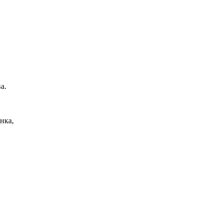
а.
нка,