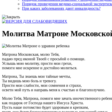
Порядок проведения медико-социальной экспертизы
При каких заболеваниях дают инвалидность?
Молитва Матроне Московской 
Матрона Московская, молю Тебя,
падаю пред иконой Твоей с просьбой о помощи.
Услышь мою молитву, прости мои грехи,
помоги мне искренне и достойно молиться.
Матрона, Ты знаешь мои тайные мечты,
Ты видишь мою боль и тревогу.
Прости мои слабости, мои сомнения и страхи,
освети мой путь и направь меня к счастью и благополучию.
Молю Тебя, Матрона, помоги мне зачать иночественного ребен
как подарок от Господа нашего Иисуса Христа.
Пусть наше потомство будет здоровым и крепким,
пусть оно будет благословением и радостью для нашей семьи.