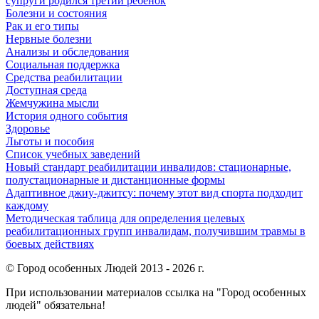
супруги родился третий ребенок
Болезни и состояния
Рак и его типы
Нервные болезни
Анализы и обследования
Социальная поддержка
Средства реабилитации
Доступная среда
Жемчужина мысли
История одного события
Здоровье
Льготы и пособия
Список учебных заведений
Новый стандарт реабилитации инвалидов: стационарные,
полустационарные и дистанционные формы
Адаптивное джиу-джитсу: почему этот вид спорта подходит
каждому
Методическая таблица для определения целевых
реабилитационных групп инвалидам, получившим травмы в
боевых действиях
© Город особенных Людей 2013 - 2026 г.
При использовании материалов ссылка на "Город особенных
людей" обязательна!