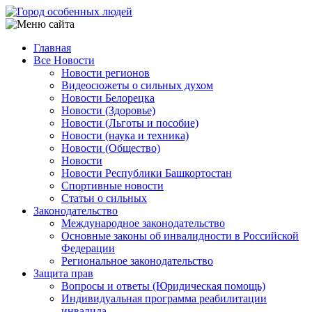
Перейти
к
основному
Главная
содержанию
Все Новости
Main
Новости регионов
navigation
Видеосюжеты о сильных духом
Новости Белорецка
Новости (Здоровье)
Новости (Льготы и пособие)
Новости (наука и техника)
Новости (Общество)
Новости
Новости Республики Башкортостан
Спортивные новости
Статьи о сильных
Законодательство
Международное законодательство
Основные законы об инвалидности в Российской
Федерации
Региональное законодательство
Защита прав
Вопросы и ответы (Юридическая помощь)
Индивидуальная программа реабилитации
инвалида