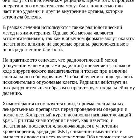
они могут стать источником рецидива. Кроме того в процессе
оперативного вмешательства могут быть полностью или
частично удалены и другие внутренние органы, которые
затронула болезнь.
В рамках лечения используются также радиологический
метод и химиотерапия. Однако оба метода являются
вспомогательными, так как в обычном формате могут оказать
негативное влияние на здоровые органы, расположенные в
непосредственной близости.
На практике это означает, что радиологический метод
(облучение малыми дозами радиации) применяется только в
ходе хирургического вмешательства и только при наличии
специального оборудования. Чтобы облучению подвергались
исключительно опухолевые клетки. Радиация действует на
них разрушительным образом и препятствует их дальнейшему
делению.
Химиотерапия используется в виде приема специальных
лекарственных препаратов перед проведением операции и
после нее. Конкретный курс и дозировки назначает лечащий
врач. При этом химиотерапия имеет, как известно, и
негативные последствия, заключающиеся в угнетении
кроветворения, вреда для ЖКТ, снижении иммунитета и
выпадения волос на всех участках тела.Оба вспомогательных