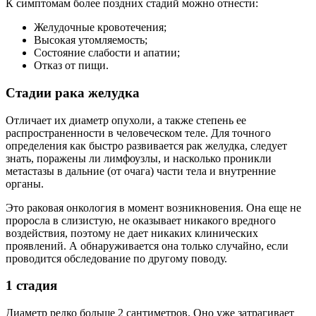
К симптомам более поздних стадий можно отнести:
Желудочные кровотечения;
Высокая утомляемость;
Состояние слабости и апатии;
Отказ от пищи.
Стадии рака желудка
Отличает их диаметр опухоли, а также степень ее
распространенности в человеческом теле. Для точного
определения как быстро развивается рак желудка, следует
знать, поражены ли лимфоузлы, и насколько проникли
метастазы в дальние (от очага) части тела и внутренние
органы.
Это раковая онкология в момент возникновения. Она еще не
проросла в слизистую, не оказывает никакого вредного
воздействия, поэтому не дает никаких клинических
проявлений. А обнаруживается она только случайно, если
проводится обследование по другому поводу.
1 стадия
Диаметр редко больше 2 сантиметров. Оно уже затрагивает