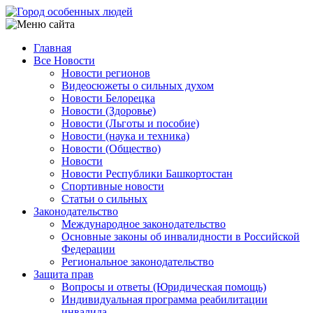
Перейти
к
основному
Главная
содержанию
Все Новости
Main
Новости регионов
navigation
Видеосюжеты о сильных духом
Новости Белорецка
Новости (Здоровье)
Новости (Льготы и пособие)
Новости (наука и техника)
Новости (Общество)
Новости
Новости Республики Башкортостан
Спортивные новости
Статьи о сильных
Законодательство
Международное законодательство
Основные законы об инвалидности в Российской
Федерации
Региональное законодательство
Защита прав
Вопросы и ответы (Юридическая помощь)
Индивидуальная программа реабилитации
инвалида