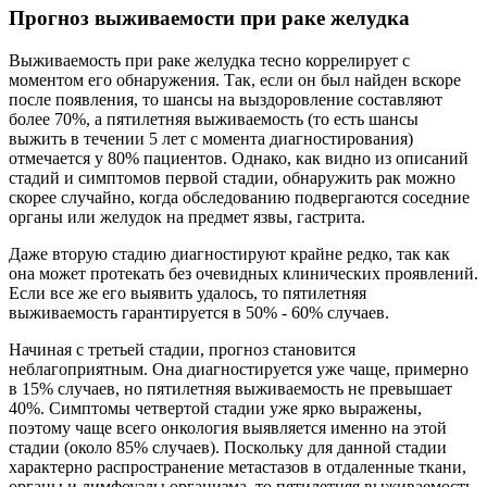
Прогноз выживаемости при раке желудка
Выживаемость при раке желудка тесно коррелирует с
моментом его обнаружения. Так, если он был найден вскоре
после появления, то шансы на выздоровление составляют
более 70%, а пятилетняя выживаемость (то есть шансы
выжить в течении 5 лет с момента диагностирования)
отмечается у 80% пациентов. Однако, как видно из описаний
стадий и симптомов первой стадии, обнаружить рак можно
скорее случайно, когда обследованию подвергаются соседние
органы или желудок на предмет язвы, гастрита.
Даже вторую стадию диагностируют крайне редко, так как
она может протекать без очевидных клинических проявлений.
Если все же его выявить удалось, то пятилетняя
выживаемость гарантируется в 50% - 60% случаев.
Начиная с третьей стадии, прогноз становится
неблагоприятным. Она диагностируется уже чаще, примерно
в 15% случаев, но пятилетняя выживаемость не превышает
40%. Симптомы четвертой стадии уже ярко выражены,
поэтому чаще всего онкология выявляется именно на этой
стадии (около 85% случаев). Поскольку для данной стадии
характерно распространение метастазов в отдаленные ткани,
органы и лимфоузлы организма, то пятилетняя выживаемость