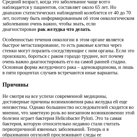
Средний возраст, когда это заболевание чаще всего
наблюдается у пациентов, составляет около 65 лет. Но
диапазон статистических наблюдений колеблется от 40 до 70
лет, поэтому быть информированным об этом онкологическом
заболевании очень важно, чтобы знать, если
диагностирован
рак желудка что делать
.
Особенностью течения онкологии в этом органе является
быстрое метастазирование, то есть раковые клетки через
стенки могут поразить соседствующие с ним органы. Если это
произошло, бороться с раком гораздо труднее, вот почему
очень важно диагностировать его на самой ранней стадии.
Основная форма желудочного рака – аденокарцинома, и лишь
в пяти процентах случаев встречаются иные варианты.
Причины
Не смотря на все успехи современной медицины,
достоверные причины возникновения рака желудка ей еще
неизвестны. Однако большинство исследователей сходится во
мнении, что заметную роль во внезапном возникновении этой
болезни играет бактерия Helicobacter Pylori. Это та самая
бактерия, которую относительно недавно стали считать
первопричиной язвенных заболеваний. Теперь и в
образовании опухолей прослеживают следы ее