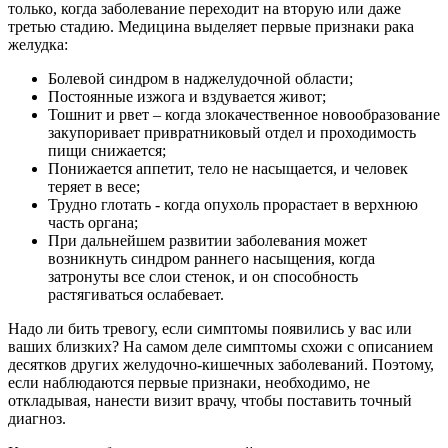
только, когда заболевание переходит на вторую или даже
третью стадию. Медицина выделяет первые признаки рака
желудка:
Болевой синдром в наджелудочной области;
Постоянные изжога и вздувается живот;
Тошнит и рвет – когда злокачественное новообразование
закупоривает привратниковый отдел и проходимость
пищи снижается;
Понижается аппетит, тело не насыщается, и человек
теряет в весе;
Трудно глотать - когда опухоль прорастает в верхнюю
часть органа;
При дальнейшем развитии заболевания может
возникнуть синдром раннего насыщения, когда
затронуты все слои стенок, и он способность
растягиваться ослабевает.
Надо ли бить тревогу, если симптомы появились у вас или
ваших близких? На самом деле симптомы схожи с описанием
десятков других желудочно-кишечных заболеваний. Поэтому,
если наблюдаются первые признаки, необходимо, не
откладывая, нанести визит врачу, чтобы поставить точный
диагноз.