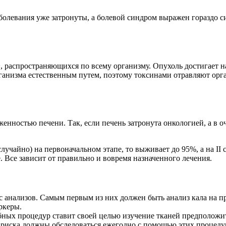
болевания уже затронуты, а болевой синдром выражен гораздо с
 распространяющихся по всему организму. Опухоль достигает н
ганизма естественным путем, поэтому токсинами отравляют орга
енностью печени. Так, если печень затронута онкологией, а в о
лучайно) на первоначальном этапе, то выживает до 95%, а на II 
 Все зависит от правильно и вовремя назначенного лечения.
 анализов. Самым первым из них должен быть анализ кала на пр
аркеры.
ых процедур ставит своей целью изучение тканей предположите
иска должны обследоваться ежегодно с помощью этих процедур,