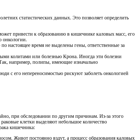
олетних статистических данных. Это позволяет определить
ожет привести к образованию в кишечнике каловых масс, его
ю онкологии.
о по настоящее время не выделены гены, ответственные за
ными колитами или болезнью Крона. Иногда эти болезни
 Так, например, полипы, имеющие изначально
 люди с его непереносимостью рискуют заболеть онкологией
айно, при обследовании по другим причинам. Из-за этого
о раковые клетки выделяют небольшое количество
рака кишечника:
осом. Живот постоянно вздут, а процесс образования каловых