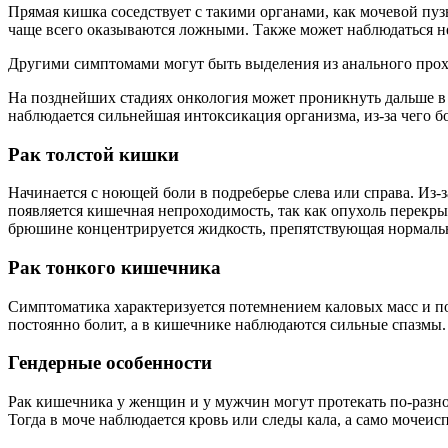
Прямая кишка соседствует с такими органами, как мочевой пу
чаще всего оказываются ложными. Также может наблюдаться не
Другими симптомами могут быть выделения из анального прох
На позднейших стадиях онкология может проникнуть дальше в 
наблюдается сильнейшая интоксикация организма, из-за чего б
Рак толстой кишки
Начинается с ноющей боли в подреберье слева или справа. Из-з
появляется кишечная непроходимость, так как опухоль перекры
брюшине концентрируется жидкость, препятствующая нормальн
Рак тонкого кишечника
Симптоматика характеризуется потемнением каловых масс и поя
постоянно болит, а в кишечнике наблюдаются сильные спазмы. 
Гендерные особенности
Рак кишечника у женщин и у мужчин могут протекать по-разном
Тогда в моче наблюдается кровь или следы кала, а само мочеи