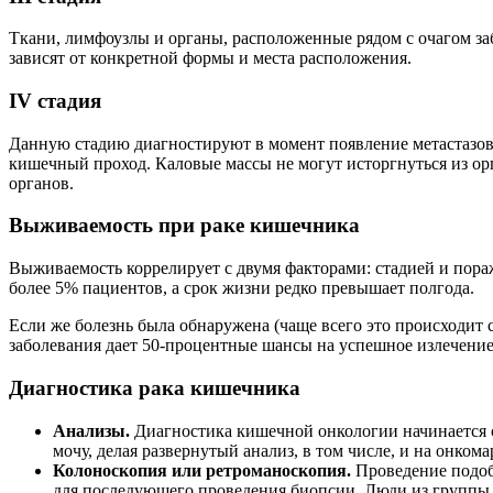
Ткани, лимфоузлы и органы, расположенные рядом с очагом за
зависят от конкретной формы и места расположения.
IV стадия
Данную стадию диагностируют в момент появление метастазов,
кишечный проход. Каловые массы не могут исторгнуться из ор
органов.
Выживаемость при раке кишечника
Выживаемость коррелирует с двумя факторами: стадией и пораж
более 5% пациентов, а срок жизни редко превышает полгода.
Если же болезнь была обнаружена (чаще всего это происходит с
заболевания дает 50-процентные шансы на успешное излечение.
Диагностика рака кишечника
Анализы.
Диагностика кишечной онкологии начинается с
мочу, делая развернутый анализ, в том числе, и на онком
Колоноскопия или ретроманоскопия.
Проведение подобн
для последующего проведения биопсии. Люди из группы р