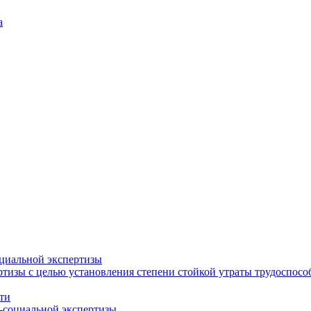
а
циальной экспертизы
тизы с целью установления степени стойкой утраты трудоспособ
ти
-социальной экспертизы