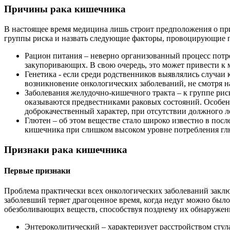
Причины рака кишечника
В настоящее время медицина лишь строит предположения о при
группы риска и назвать следующие факторы, провоцирующие п
Рацион питания – неверно организованный процесс потр
закупоривающих. В свою очередь, это может привести к
Генетика - если среди родственников выявлялись случаи 
возникновение онкологических заболеваний, не смотря на
Заболевания желудочно-кишечного тракта – к группе ри
оказываются предвестниками раковых состояний. Особен
доброкачественный характер, при отсутствии должного л
Глютен – об этом веществе стало широко известно в пос
кишечника при слишком высоком уровне потребления гл
Признаки рака кишечника
Первые признаки
Проблема практически всех онкологических заболеваний заключ
заболевший теряет драгоценное время, когда недуг можно был
обезболивающих веществ, способствуя позднему их обнаружен
Энтероколитический – характеризует расстройством стул