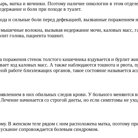
зырь, матка и яичники. Поэтому наличие онкологии в этом отде
держание и боли при походе в туалет.
ода и сильные боли перед дефекацией, вызванные поражением 
мышечные волокна, вызывая недержание мочи, каловых масс, га
олит голова, пациента тошнит.
а поражения стенок толстого кишечника вздувается и бурлит жив
вает ход каловых масс. А также наблюдаются тошнота и рвота, 
ой работе близлежащих органов, такое состояние называется а
влением в них обильных следов крови. У больного меняются вку
Лечение начинается со строгой диеты, но если симптомы не уход
у. В женском теле рядом с ним расположена матка, поэтому при
спускание сопровождается болевым синдромом.