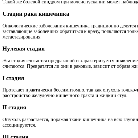
Такой же болевой синдром при мочеиспускании может наблюдать
Стадии рака кишечника
Онкологические заболевания кишечника традиционно делятся н
заставляющие заболевших обратиться к врачу, появляются тольк
метастазирования.
Нулевая стадия
Эта стадия считается предраковой и характеризуется появлен
считаются. Превратятся ли они в раковые, зависит от образа ж
I стадия
Протекает практически бессимптомно, так как опухоль только
расстройство желудочно-кишечного тракта и жидкий стул.
II стадия
Опухоль разрастается, поражая ткани кишечника на всю глубин
ассоциируются.
III стадия