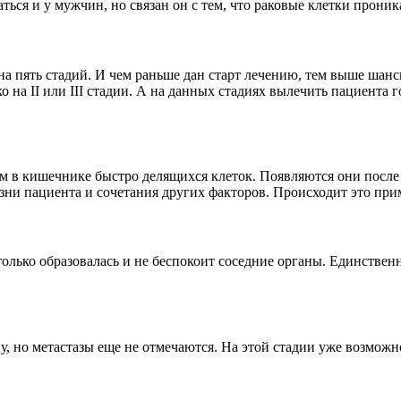
ся и у мужчин, но связан он с тем, что раковые клетки проник
а пять стадий. И чем раньше дан старт лечению, тем выше шан
о на II или III стадии. А на данных стадиях вылечить пациента 
ием в кишечнике быстро делящихся клеток. Появляются они посл
изни пациента и сочетания других факторов. Происходит это при
-только образовалась и не беспокоит соседние органы. Единст
у, но метастазы еще не отмечаются. На этой стадии уже возможн