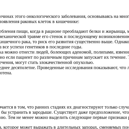
чинах этого онкологического заболевания, основываясь на мног
оявления раковых клеток в кишечнике:
ебления пищи, когда в рационе преобладают белки и жирыища, м
 механической травме его стенок и последующему возникновени
кишечного рака, то риск его развития существенно выше. Однак
 все успехи генетиков в последние годы.
ска можно отнести людей, болеющих аденомой, полипами, язвен
но если пациент по различным причинам запускает их течение.
ечения, могут стать злокачественной опухолью.
леднее десятилетие. Проведенные исследования показывают, что
ютена.
ается в том, что ранних стадиях их диагностируют только случ
о бы устранить в зародыше. Существует даже предположение, чт
ию. Тем не менее можно выделить следующие первые признаки 
а, которое может выражать в длительных запорах, сменяемых пон