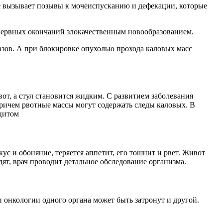
ле вызывает позывы к мочеиспусканию и дефекации, которые
нервных окончаний злокачественным новообразованием.
зов. А при блокировке опухолью прохода каловых масс
от, а стул становится жидким. С развитием заболевания
причем рвотные массы могут содержать следы каловых. В
сцитом
с и обоняние, теряется аппетит, его тошнит и рвет. Живот
ят, врач проводит детальное обследование организма.
 онкологии одного органа может быть затронут и другой.