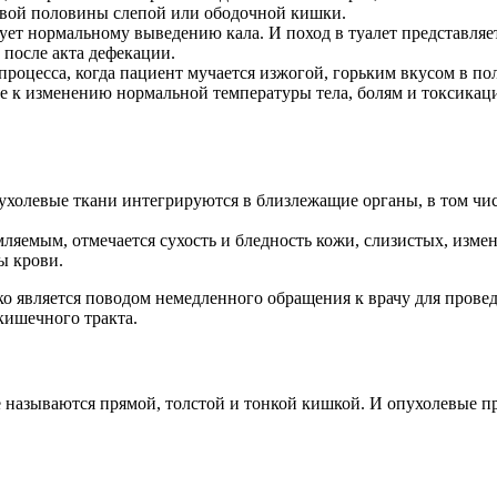
левой половины слепой или ободочной кишки.
твует нормальному выведению кала. И поход в туалет представляе
после акта дефекации.
оцесса, когда пациент мучается изжогой, горьким вкусом в пол
е к изменению нормальной температуры тела, болям и токсикац
опухолевые ткани интегрируются в близлежащие органы, в том чи
мляемым, отмечается сухость и бледность кожи, слизистых, изм
ы крови.
ко является поводом немедленного обращения к врачу для прове
кишечного тракта.
е называются прямой, толстой и тонкой кишкой. И опухолевые п