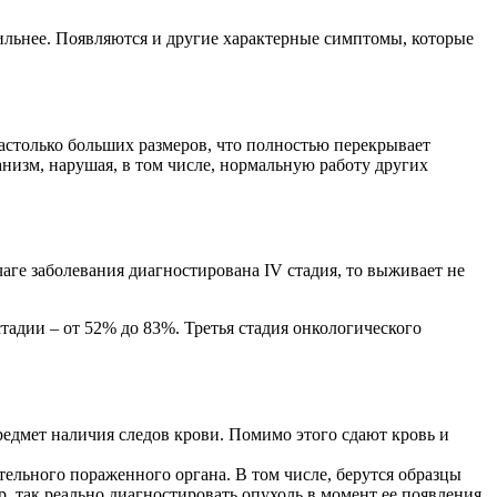
ильнее. Появляются и другие характерные симптомы, которые
астолько больших размеров, что полностью перекрывает
низм, нарушая, в том числе, нормальную работу других
чаге заболевания диагностирована IV стадия, то выживает не
стадии – от 52% до 83%. Третья стадия онкологического
едмет наличия следов крови. Помимо этого сдают кровь и
льного пораженного органа. В том числе, берутся образцы
 так реально диагностировать опухоль в момент ее появления.