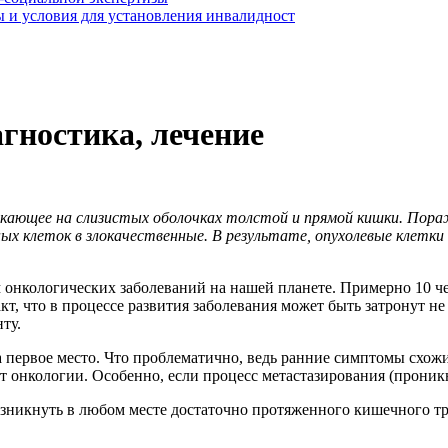
 и условия для установления инвалидност
гностика, лечение
никающее на слизистых оболочках толстой и прямой кишки. Пор
х клеток в злокачественные. В результате, опухолевые клетки
онкологических заболеваний на нашей планете. Примерно 10 че
кт, что в процессе развития заболевания может быть затронут не
ту.
 первое место. Что проблематично, ведь ранние симптомы схож
от онкологии. Особенно, если процесс метастазирования (проник
озникнуть в любом месте достаточно протяженного кишечного тр