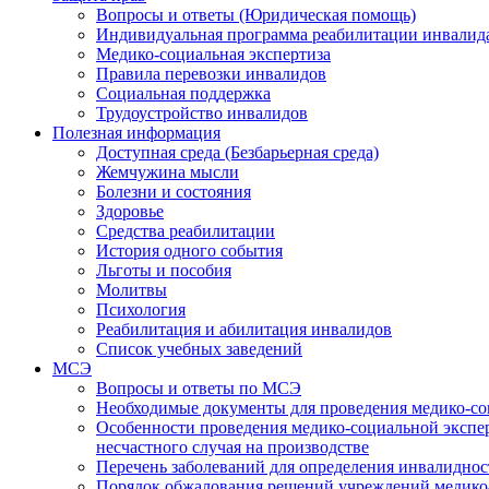
Вопросы и ответы (Юридическая помощь)
Индивидуальная программа реабилитации инвалид
Медико-социальная экспертиза
Правила перевозки инвалидов
Социальная поддержка
Трудоустройство инвалидов
Полезная информация
Доступная среда (Безбарьерная среда)
Жемчужина мысли
Болезни и состояния
Здоровье
Средства реабилитации
История одного события
Льготы и пособия
Молитвы
Психология
Реабилитация и абилитация инвалидов
Список учебных заведений
МСЭ
Вопросы и ответы по МСЭ
Необходимые документы для проведения медико-со
Особенности проведения медико-социальной экспер
несчастного случая на производстве
Перечень заболеваний для определения инвалиднос
Порядок обжалования решений учреждений медико