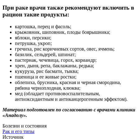
При раке врачи также рекомендуют включить в
рацион такие продукты:
картошка, перец и фасоль;
крыжовник, шиповник, плоды боярышника;
яблоки, персики;
петрушка, укроп;
гречиха, рис коричневых сортов, овес, ячмень;
базилик, сельдерей, шпинат;
пастернак, чечевица, горох, кориандр;
хрен, дыня, репа, баклажаны, редька;
кукуруза, рис басмати, тыква;
пшеница и ее живые ростки;
облепиха, брусника, красная и черная смородина,
рябина черноплодная, клюква;
мед (обладает противовоспалительным,
антиоксидантным и антиканцерогенным эффектом).
Материал подготовлен по согласованию с врачами клиники
«Анадолу».
Болезни и состояния
Рак и его типы
Источник