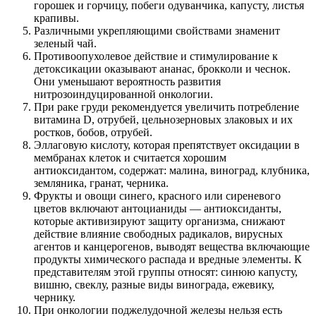
горошек и горчицу, побеги одуванчика, капусту, листья
крапивы.
Различными укрепляющими свойствами знаменит
зеленый чай.
Противоопухолевое действие и стимулирование к
детоксикации оказывают ананас, брокколи и чеснок.
Они уменьшают вероятность развития
нитрозоиндуцированной онкологии.
При раке груди рекомендуется увеличить потребление
витамина D, отрубей, цельнозерновых злаковых и их
ростков, бобов, отрубей.
Эллаговую кислоту, которая препятствует оксидации в
мембранах клеток и считается хорошим
антиоксидантом, содержат: малина, виноград, клубника,
земляника, гранат, черника.
Фрукты и овощи синего, красного или сиреневого
цветов включают антоцианиды — антиоксиданты,
которые активизируют защиту организма, снижают
действие влияние свободных радикалов, вирусных
агентов и канцерогенов, выводят вещества включающие
продукты химического распада и вредные элементы. К
представителям этой группы относят: синюю капусту,
вишню, свеклу, разные виды винограда, ежевику,
чернику.
При онкологии поджелудочной железы нельзя есть