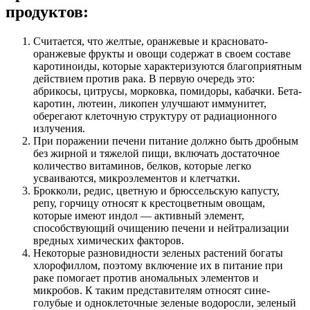
продуктов:
Считается, что желтые, оранжевые и красновато-
оранжевые фрукты и овощи содержат в своем составе
каротиноиды, которые характеризуются благоприятным
действием против рака. В первую очередь это:
абрикосы, цитрусы, морковка, помидоры, кабачки. Бета-
каротин, лютеин, ликопен улучшают иммунитет,
оберегают клеточную структуру от радиационного
излучения.
При поражении печени питание должно быть дробным
без жирной и тяжелой пищи, включать достаточное
количество витаминов, белков, которые легко
усваиваются, микроэлементов и клетчатки.
Брокколи, редис, цветную и брюссельскую капусту,
репу, горчицу относят к крестоцветным овощам,
которые имеют индол — активный элемент,
способствующий очищению печени и нейтрализации
вредных химических факторов.
Некоторые разновидности зеленых растений богаты
хлорофиллом, поэтому включение их в питание при
раке помогает против аномальных элементов и
микробов. К таким представителям относят сине-
голубые и одноклеточные зеленые водоросли, зеленый