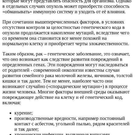
которые могут представлять опасность для организма. Однако
в отдельных случаях опухоль может приобрести способность
«обманывать» иммунную систему и уходить от её влияния.
При сочетании вышеперечисленных факторов, в условиях
отсутствия контроля за целостностью генетического кода в
опухоли продолжается накопление мутаций, вследствие чего
со временем она становится все менее похожей на
нормальную клетку и приобретает черты злокачественности.
Таким образом, рак – генетическое заболевание, это означает,
что оно возникает как следствие развития повреждений в
определенных генах. Эти повреждения могут наследоваться
от родителей - современной онкологии известны случаи
развития семейного рака молочной железы, яичников, толстой
кишки и так далее. Тем не менее, наиболее часто они
возникают случайно («спорадические мутации») в процессе
жизни человека. Многие факторы внешней среды оказывают
повреждающее действие на клетку и её генетический код,
включая:
курение;
производственные вредности, например постоянный
контакт с асбестом, угольной пылью, рядом красителей
и так далее;
хронические инфекции, вызванные вирусами,