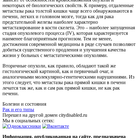
некоторых её биологических свойств. К примеру, отдаленные
метастазы рака толстой кишки чаще всего обнаруживаются в
печени, легких и головном мозге, тогда как для рака
предстательной железы наиболее характерно
метастазирование в кости скелета. Это – наиболее запущенная
стадия опухолевого процесса (IV), которая характеризуется
наименее благоприятным прогнозом. Тем не менее,
достижения современной медицины в ряде случаев позволяют
добиться существенного продления и улучшения качества
жизни у больных с метастатическими опухолями.
Вторичные опухоли, как правило, обладают такой же
гистологической картиной, как и первичный очаг, и
аналогичными молекулярно-генетическими нарушениями. Из
этого следует, что метастазы рака прямой кишки в печени
лечатся так же, как и сам рак прямой кишки, не как рак
печени.
Болезни и состояния
Рак и его типы
Перешел на другой домен citydisabled.ru
Мы в социальных сетях:
Информация, опубликованная на сайте, предназначена