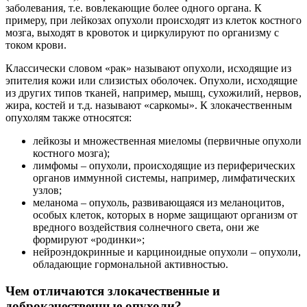
заболевания, т.е. вовлекающие более одного органа. К
примеру, при лейкозах опухоли происходят из клеток костного
мозга, выходят в кровоток и циркулируют по организму с
током крови.
Классически словом «рак» называют опухоли, исходящие из
эпителия кожи или слизистых оболочек. Опухоли, исходящие
из других типов тканей, например, мышц, сухожилий, нервов,
жира, костей и т.д. называют «саркомы». К злокачественным
опухолям также относятся:
лейкозы и множественная миеломы (первичные опухоли
костного мозга);
лимфомы – опухоли, происходящие из периферических
органов иммунной системы, например, лимфатических
узлов;
меланома – опухоль, развивающаяся из меланоцитов,
особых клеток, которых в норме защищают организм от
вредного воздействия солнечного света, они же
формируют «родинки»;
нейроэндокринные и карциноидные опухоли – опухоли,
обладающие гормональной активностью.
Чем отличаются злокачественные и
доброкачественные опухоли?