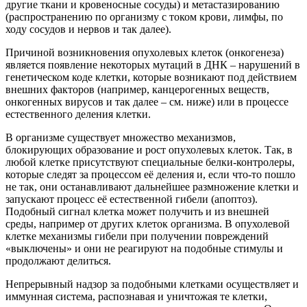
другие ткани и кровеносные сосуды) и метастазированию
(распространению по организму с током крови, лимфы, по
ходу сосудов и нервов и так далее).
Причиной возникновения опухолевых клеток (онкогенеза)
является появление некоторых мутаций в ДНК – нарушений в
генетическом коде клетки, которые возникают под действием
внешних факторов (например, канцерогенных веществ,
онкогенных вирусов и так далее – см. ниже) или в процессе
естественного деления клетки.
В организме существует множество механизмов,
блокирующих образование и рост опухолевых клеток. Так, в
любой клетке присутствуют специальные белки-контролеры,
которые следят за процессом её деления и, если что-то пошло
не так, они останавливают дальнейшее размножение клетки и
запускают процесс её естественной гибели (апоптоз).
Подобный сигнал клетка может получить и из внешней
среды, например от других клеток организма. В опухолевой
клетке механизмы гибели при получении повреждений
«выключены» и они не реагируют на подобные стимулы и
продолжают делиться.
Непрерывный надзор за подобными клетками осуществляет и
иммунная система, распознавая и уничтожая те клетки,