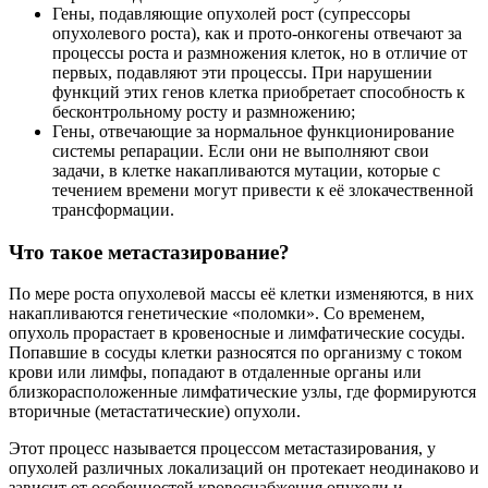
Гены, подавляющие опухолей рост (супрессоры
опухолевого роста), как и прото-онкогены отвечают за
процессы роста и размножения клеток, но в отличие от
первых, подавляют эти процессы. При нарушении
функций этих генов клетка приобретает способность к
бесконтрольному росту и размножению;
Гены, отвечающие за нормальное функционирование
системы репарации. Если они не выполняют свои
задачи, в клетке накапливаются мутации, которые с
течением времени могут привести к её злокачественной
трансформации.
Что такое метастазирование?
По мере роста опухолевой массы её клетки изменяются, в них
накапливаются генетические «поломки». Со временем,
опухоль прорастает в кровеносные и лимфатические сосуды.
Попавшие в сосуды клетки разносятся по организму с током
крови или лимфы, попадают в отдаленные органы или
близкорасположенные лимфатические узлы, где формируются
вторичные (метастатические) опухоли.
Этот процесс называется процессом метастазирования, у
опухолей различных локализаций он протекает неодинаково и
зависит от особенностей кровоснабжения опухоли и