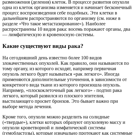
размножения (деления) клеток. В процессе развития опухоли
одна из клеток организма изменяется и начинает бесконечный
процесс воспроизведения себе подобных. Эти клетки в
дальнейшем распространяются по организму (см. ниже в
разделе «Что такое метастазирование»). Наиболее
распространены 10 видов рака: восемь поражают органы, два
— лимфатическую и кровеносную системы.
Какие существуют виды рака?
На сегодняшний день известно более 100 видов
злокачественных опухолей. Как правило, они называются по
тому органу, из которого исходят, например первичная
опухоль легкого будет называться «рак легкого». Иногда
применяются дополнительные уточнения, в зависимости от
конкретного вида ткани из которого произошла опухоль.
Например, «плоскоклеточный рак легкого» - подтип рака
легкого, который развился из плоского эпителия,
выстилающего просвет бронхов. Это бывает важно при
выборе метода лечения.
Кроме того, опухоли можно разделить на солидные
(«твердые»), клетки которых образуют опухолевую массу и
опухоли кроветворной и лимфатической системы
(гемобластозы), которые изначально протекают как системные