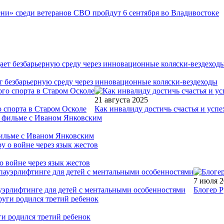
ни» среди ветеранов СВО пройдут 6 сентября во Владивостоке
т безбарьерную среду через инновационные коляски-вездеходы
21 августа 2025
 спорта в Старом Осколе
Как инвалиду достичь счастья и успе
фильме с Иваном Янковским
о войне через язык жестов
7 июля 
уэрлифтинге для детей с ментальными особенностями
Блогер Р
ги родился третий ребенок