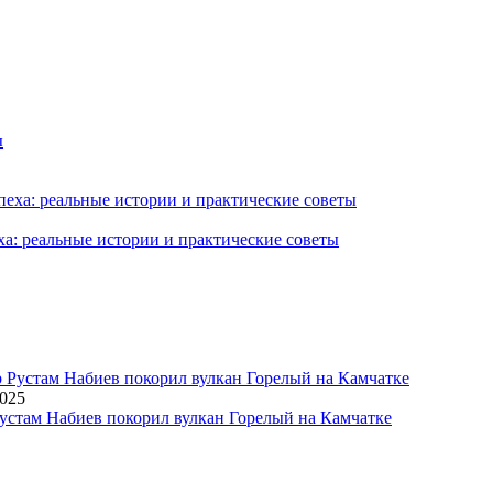
ха: реальные истории и практические советы
2025
устам Набиев покорил вулкан Горелый на Камчатке