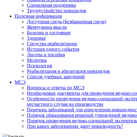
Социальная поддержка
Трудоустройство инвалидов
Полезная информация
Доступная среда (Безбарьерная среда)
Жемчужина мысли
Болезни и состояния
Здоровье
Средства реабилитации
История одного события
Льготы и пособия
Молитвы
Психология
Реабилитация и абилитация инвалидов
Список учебных заведений
МСЭ
Вопросы и ответы по МСЭ
Необходимые документы для проведения медико-со
Особенности проведения медико-социальной экспер
несчастного случая на производстве
Перечень заболеваний для определения инвалиднос
Порядок обжалования решений учреждений медико
Порядок проведения медико-социальной экспертизы
При каких заболеваниях дают инвалидность?