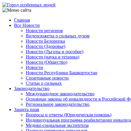
Перейти
к
основному
Главная
содержанию
Все Новости
Main
Новости регионов
navigation
Видеосюжеты о сильных духом
Новости Белорецка
Новости (Здоровье)
Новости (Льготы и пособие)
Новости (наука и техника)
Новости (Общество)
Новости
Новости Республики Башкортостан
Спортивные новости
Статьи о сильных
Законодательство
Международное законодательство
Основные законы об инвалидности в Российской Ф
Региональное законодательство
Защита прав
Вопросы и ответы (Юридическая помощь)
Индивидуальная программа реабилитации инвалид
Медико-социальная экспертиза
Правила перевозки инвалидов