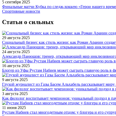
5 сентября 2025
Финальные матчи Кубка по следж-хоккею «Герои нашего време
Спортивные новости
Статьи о сильных
29 августа 2025
Социальный бизнес как стиль жизни: как Роман Аранин создае
24 августа 2025
Александр Панюшов: тренер, открывающий мир инклюзивного
16 августа 2025
Блогер из Уфы Рустам Набиев может сыграть главную роль в 
9 августа 2025
Глухой журналист из Газы Басем Альхабель рассказывает миру 
3 августа 2025
Как филолог воспитывает чемпионов: уникальный подход в па
11 июня 2025
Рустам Набиев стал многодетным отцом: у блогера и его супру