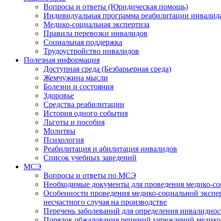
Вопросы и ответы (Юридическая помощь)
Индивидуальная программа реабилитации инвалид
Медико-социальная экспертиза
Правила перевозки инвалидов
Социальная поддержка
Трудоустройство инвалидов
Полезная информация
Доступная среда (Безбарьерная среда)
Жемчужина мысли
Болезни и состояния
Здоровье
Средства реабилитации
История одного события
Льготы и пособия
Молитвы
Психология
Реабилитация и абилитация инвалидов
Список учебных заведений
МСЭ
Вопросы и ответы по МСЭ
Необходимые документы для проведения медико-со
Особенности проведения медико-социальной экспер
несчастного случая на производстве
Перечень заболеваний для определения инвалиднос
Порядок обжалования решений учреждений медико