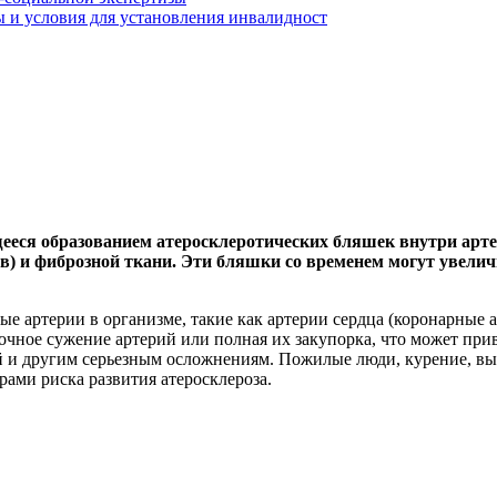
 и условия для установления инвалидност
ющееся образованием атеросклеротических бляшек внутри арт
ов) и фиброзной ткани. Эти бляшки со временем могут увелич
ые артерии в организме, такие как артерии сердца (коронарные а
очное сужение артерий или полная их закупорка, что может при
 и другим серьезным осложнениям. Пожилые люди, курение, выс
ами риска развития атеросклероза.