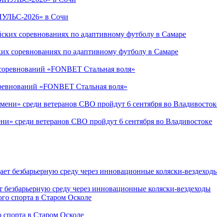
ПУЛЬС-2026» в Сочи
ких соревнованиях по адаптивному футболу в Самаре
соревнований «FONBET Стальная воля»
ни» среди ветеранов СВО пройдут 6 сентября во Владивостоке
т безбарьерную среду через инновационные коляски-вездеходы
 спорта в Старом Осколе