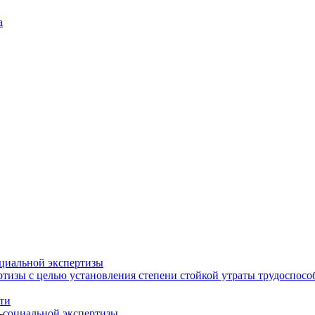
а
циальной экспертизы
тизы с целью установления степени стойкой утраты трудоспособ
ти
-социальной экспертизы