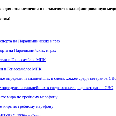
ько для ознакомления и не заменяет квалифицированную ме
истом!
порта на Паралимпийских играх
сии в Генассамблее МПК
е определили сильнейших в следж-хоккее среди ветеранов СВО
е мира по гребному марафону