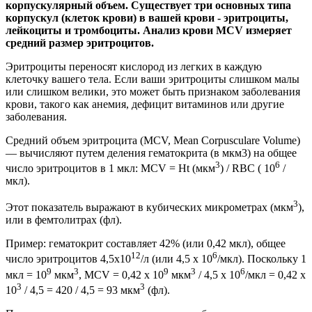
корпускулярный объем. Существует три основных типа
корпускул (клеток крови) в вашей крови - эритроциты,
лейкоциты и тромбоциты. Анализ крови MCV измеряет
средний размер эритроцитов.
Эритроциты переносят кислород из легких в каждую
клеточку вашего тела. Если ваши эритроциты слишком малы
или слишком велики, это может быть признаком заболевания
крови, такого как анемия, дефицит витаминов или другие
заболевания.
Средний объем эритроцита (MCV, Mean Сorpusculare Volume)
— вычисляют путем деления гематокрита (в мкм3) на общее
3
6
число эритроцитов в 1 мкл: MCV = Ht (мкм
) / RBC ( 10
/
мкл).
3
Этот показатель выражают в кубических микрометрах (мкм
),
или в фемтолитрах (фл).
Пример: гематокрит составляет 42% (или 0,42 мкл), общее
12
6
число эритроцитов 4,5x10
/л (или 4,5 x 10
/мкл). Поскольку 1
9
3
9
3
6
мкл = 10
мкм
, MCV = 0,42 x 10
мкм
/ 4,5 x 10
/мкл = 0,42 x
3
3
10
/ 4,5 = 420 / 4,5 = 93 мкм
(фл).