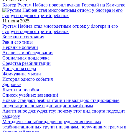
Блогер Рустам Набиев покорил вулкан Горелый на Камчатке
11 июня 2025
Рустам Набиев стал многодетным отцом: у блогера и его
супруги родился третий ребенок
Болезни и состояния
Рак и его типы
Нервные болезни
Анализы и обследования
Социальная поддержка
Средства реабилитации
Доступная среда
Жемчужина мысли
История одного события
Здоровье
Льготы и пособия
Список учебных заведений
Новый стандарт реабилитации инвалидов: стационарные,
полустационарные и дистанционные формы
Адаптивное джиу-джитсу: почему этот вид спорта подходит
каждому
Методическая таблица для определения целевых
реабилитационных групп инвалидам, получившим травмы в