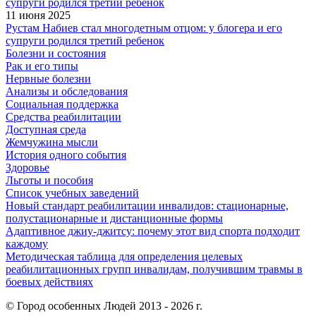
11 июня 2025
Рустам Набиев стал многодетным отцом: у блогера и его
супруги родился третий ребенок
Болезни и состояния
Рак и его типы
Нервные болезни
Анализы и обследования
Социальная поддержка
Средства реабилитации
Доступная среда
Жемчужина мысли
История одного события
Здоровье
Льготы и пособия
Список учебных заведений
Новый стандарт реабилитации инвалидов: стационарные,
полустационарные и дистанционные формы
Адаптивное джиу-джитсу: почему этот вид спорта подходит
каждому
Методическая таблица для определения целевых
реабилитационных групп инвалидам, получившим травмы в
боевых действиях
© Город особенных Людей 2013 - 2026 г.