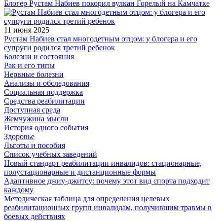
Блогер Рустам Набиев покорил вулкан Горелый на Камчатке
11 июня 2025
Рустам Набиев стал многодетным отцом: у блогера и его
супруги родился третий ребенок
Болезни и состояния
Рак и его типы
Нервные болезни
Анализы и обследования
Социальная поддержка
Средства реабилитации
Доступная среда
Жемчужина мысли
История одного события
Здоровье
Льготы и пособия
Список учебных заведений
Новый стандарт реабилитации инвалидов: стационарные,
полустационарные и дистанционные формы
Адаптивное джиу-джитсу: почему этот вид спорта подходит
каждому
Методическая таблица для определения целевых
реабилитационных групп инвалидам, получившим травмы в
боевых действиях