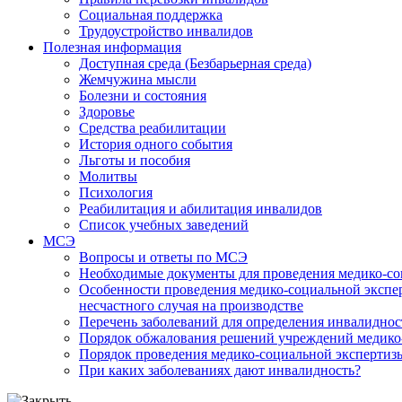
Социальная поддержка
Трудоустройство инвалидов
Полезная информация
Доступная среда (Безбарьерная среда)
Жемчужина мысли
Болезни и состояния
Здоровье
Средства реабилитации
История одного события
Льготы и пособия
Молитвы
Психология
Реабилитация и абилитация инвалидов
Список учебных заведений
МСЭ
Вопросы и ответы по МСЭ
Необходимые документы для проведения медико-со
Особенности проведения медико-социальной экспер
несчастного случая на производстве
Перечень заболеваний для определения инвалиднос
Порядок обжалования решений учреждений медико
Порядок проведения медико-социальной экспертизы
При каких заболеваниях дают инвалидность?