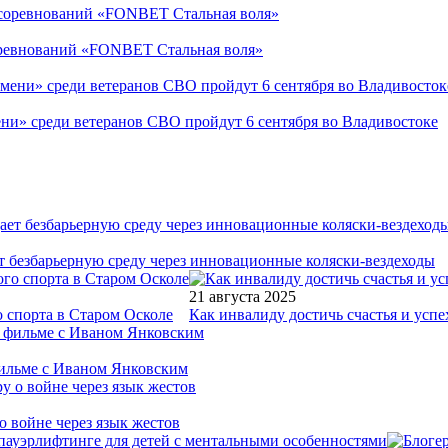
соревнований «FONBET Стальная воля»
ни» среди ветеранов СВО пройдут 6 сентября во Владивостоке
т безбарьерную среду через инновационные коляски-вездеходы
21 августа 2025
 спорта в Старом Осколе
Как инвалиду достичь счастья и успе
фильме с Иваном Янковским
о войне через язык жестов