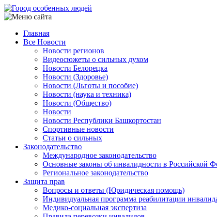
Перейти
к
основному
Главная
содержанию
Все Новости
Main
Новости регионов
navigation
Видеосюжеты о сильных духом
Новости Белорецка
Новости (Здоровье)
Новости (Льготы и пособие)
Новости (наука и техника)
Новости (Общество)
Новости
Новости Республики Башкортостан
Спортивные новости
Статьи о сильных
Законодательство
Международное законодательство
Основные законы об инвалидности в Российской Ф
Региональное законодательство
Защита прав
Вопросы и ответы (Юридическая помощь)
Индивидуальная программа реабилитации инвалид
Медико-социальная экспертиза
Правила перевозки инвалидов