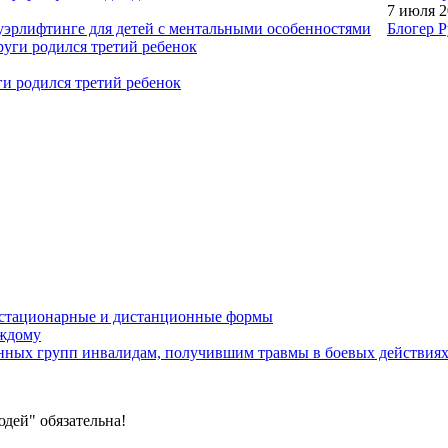
7 июля 
уэрлифтинге для детей с ментальными особенностями
Блогер Р
ги родился третий ребенок
устационарные и дистанционные формы
аждому
онных групп инвалидам, получившим травмы в боевых действия
дей" обязательна!