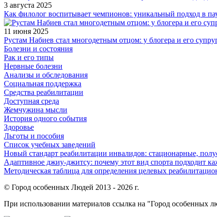
3 августа 2025
Как филолог воспитывает чемпионов: уникальный подход в па
11 июня 2025
Рустам Набиев стал многодетным отцом: у блогера и его супру
Болезни и состояния
Рак и его типы
Нервные болезни
Анализы и обследования
Социальная поддержка
Средства реабилитации
Доступная среда
Жемчужина мысли
История одного события
Здоровье
Льготы и пособия
Список учебных заведений
Новый стандарт реабилитации инвалидов: стационарные, пол
Адаптивное джиу-джитсу: почему этот вид спорта подходит к
Методическая таблица для определения целевых реабилитаци
© Город особенных Людей 2013 - 2026 г.
При использовании материалов ссылка на "Город особенных лю