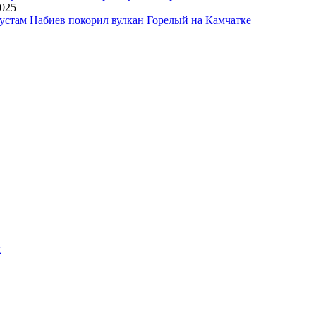
2025
устам Набиев покорил вулкан Горелый на Камчатке
х