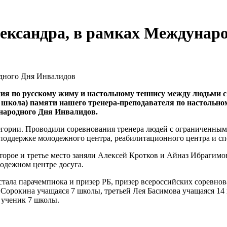
ександра, в рамках Междунар
ния по русскому жиму и настольному теннису между людьми 
 школа) памяти нашего тренера-преподавателя по настольно
ародного Дня Инвалидов.
егории. Проводили соревнования тренера людей с ограниченны
поддержке молодежного центра, реабилитационного центра и сп
орое и третье место заняли Алексей Кротков и Айназ Ибрагимо
одежном центре досуга.
ала парачемпиока и призер РБ, призер всероссийских соревнова
а Сорокина учащаяся 7 школы, третьей Лея Басимова учащаяся 
 ученик 7 школы.