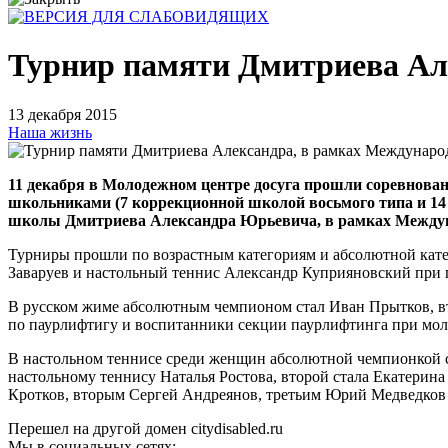
Турнир памяти Дмитриева Ал
13 декабря 2015
Наша жизнь
11 декабря в Молодежном центре досуга прошли соревнова
школьниками (7 коррекционной школой восьмого типа и 14
школы Дмитриева Александра Юрьевича, в рамках Междун
Турниры прошли по возрастным категориям и абсолютной кат
Заваруев и настольный теннис Александр Куприяновский при 
В русском жиме абсолютным чемпионом стал Иван Прытков, вт
по паурлифтигу и воспитанники секции паурлифтинга при мол
В настольном теннисе среди женщин абсолютной чемпионкой ст
настольному теннису Наталья Ростова, второй стала Екатерин
Кротков, вторым Сергей Андреянов, третьим Юрий Медведков
Перешел на другой домен citydisabled.ru
Мы в социальных сетях: