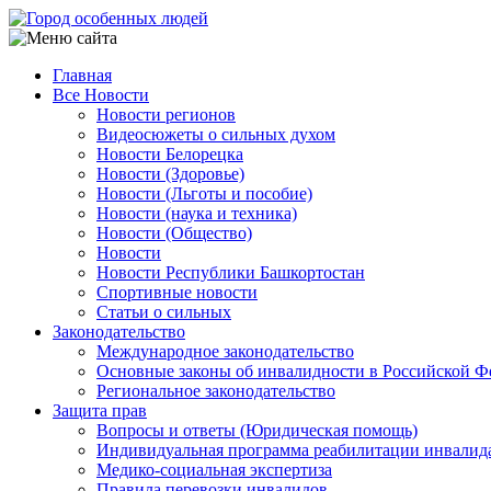
Перейти
к
основному
Главная
содержанию
Все Новости
Main
Новости регионов
navigation
Видеосюжеты о сильных духом
Новости Белорецка
Новости (Здоровье)
Новости (Льготы и пособие)
Новости (наука и техника)
Новости (Общество)
Новости
Новости Республики Башкортостан
Спортивные новости
Статьи о сильных
Законодательство
Международное законодательство
Основные законы об инвалидности в Российской Ф
Региональное законодательство
Защита прав
Вопросы и ответы (Юридическая помощь)
Индивидуальная программа реабилитации инвалид
Медико-социальная экспертиза
Правила перевозки инвалидов