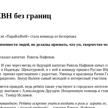
КВН без границ
ченности людей, но должны признать, что ум, творчество че
ссказал капитан Равиль Нафиков.
 И уже через месяц ее будущий капитан Равиль Нафиков начал с
тва и Надежды Щекатуровой, и с ней в команду пришел Руслан 
в принял приглашение с радостью. Умница и красавица Ралия Г
грациозно. Зинур Валеев самый молодой и интересный участник 
является правдой, ведь ребята также участвуют в городских инте
нду знатоков с Александром Друздем. Неоценимую помощь в ста
ин, Тимур Исламов.
а командную. Ребята искренне учатся входить в роль и играть ее
адываемся с полной отдачей
», - говорит Равиль Нафиков