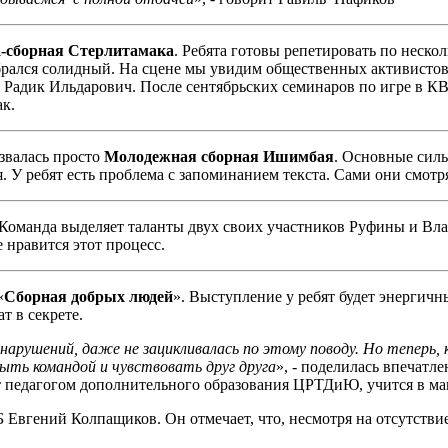
-сборная Стерлитамака
. Ребята готовы репетировать по нескол
брался солидный. На сцене мы увидим общественных активистов
а Радик Ильдарович. После сентябрьских семинаров по игре в КВ
к.
звалась просто
Молодежная сборная Ишимбая
. Основные силы
я. У ребят есть проблема с запоминанием текста. Сами они смотр
 Команда выделяет таланты двух своих участников Руфины и Влад
 нравится этот процесс.
«
Сборная добрых людей
». Выступление у ребят будет энергичны
т в секрете.
нарушений, даже не зацикливалась по этому поводу. Но теперь, к
быть командой и чувствовать друг друга
», - поделилась впечат
т педагогом дополнительного образования ЦРТДиЮ, учится в маг
Евгений Колпащиков. Он отмечает, что, несмотря на отсутствие