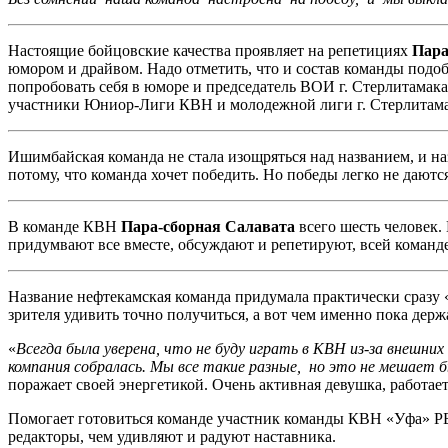
Настоящие бойцовские качества проявляет на репетициях
Пара
юмором и драйвом. Надо отметить, что и состав команды подо
попробовать себя в юморе и председатель ВОИ г. Стерлитамак
участники Юниор-Лиги КВН и молодежной лиги г. Стерлитама
Ишимбайская команда не стала изощряться над названием, и на
потому, что команда хочет победить. Но победы легко не даютс
В команде КВН
Пара-сборная Салавата
всего шесть человек.
придумвают все вместе, обсуждают и репетируют, всей команде
Название нефтекамская команда придумала практически сразу 
зрителя удивить точно получиться, а вот чем именно пока держа
«
Всегда была уверена, что не буду играть в КВН из-за внешних 
компания собралась. Мы все такие разные, но это не мешает 
поражает своей энергетикой. Очень активная девушка, работае
Помогает готовиться команде участник команды КВН «Уфа» РБ 
редакторы, чем удивляют и радуют наставника.