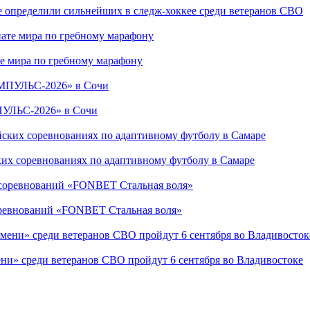
е определили сильнейших в следж-хоккее среди ветеранов СВО
е мира по гребному марафону
ПУЛЬС-2026» в Сочи
ких соревнованиях по адаптивному футболу в Самаре
соревнований «FONBET Стальная воля»
ни» среди ветеранов СВО пройдут 6 сентября во Владивостоке