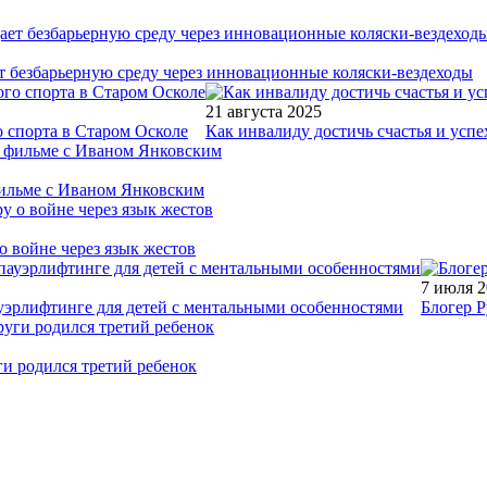
т безбарьерную среду через инновационные коляски-вездеходы
21 августа 2025
 спорта в Старом Осколе
Как инвалиду достичь счастья и успе
фильме с Иваном Янковским
о войне через язык жестов
7 июля 
уэрлифтинге для детей с ментальными особенностями
Блогер Р
ги родился третий ребенок