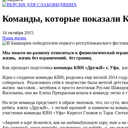
Команды, которые показали 
16 октября 2015
Наша жизнь
Мы можем по-разному относиться к физиологической ограни
жизнь, жизнь без ограничений, без границ.
Как проходит подготовка
команды КВН «ДрузьЯ» г. Уфа
, ра
Идея о создании команды КВН, родилась еще весной 2014 году.
собираться. Реализовать себя в творчестве была мечтой детс
жизни массовик - затейник и просто весельчак Руслан Шакиро
Васильева, она же Елена Прекрасная вошла в команду легко и 
На игре команда предстанет в образе знатоков, что, по сути, 
ребята взяли «ДрузьЯ», с легкой иронией и намеком на кома
участники команды КВН «Уфа» Кирилл Глазков и Тарас Сютк
«
Акцент в игре делается, как на индивидуальную игру, так и н
Без сомнений наша команда настроена на победу, и мы выкл