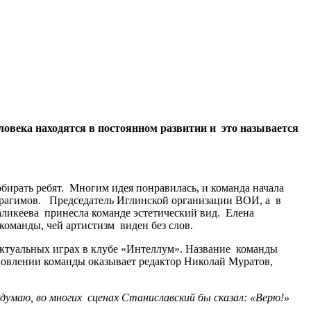
ловека находятся в постоянном развитии и это называется
обирать ребят. Многим идея понравилась, и команда начала
Ибрагимов. Председатель Иглинской организации ВОИ, а в
аликеева принесла команде эстетический вид. Елена
команды, чей артистизм виден без слов.
ллектуальных играх в клубе «Интеллум». Название команды
новлении команды оказывает редактор Николай Муратов,
, думаю, во многих сценах Станиславский бы сказал: «Верю!»