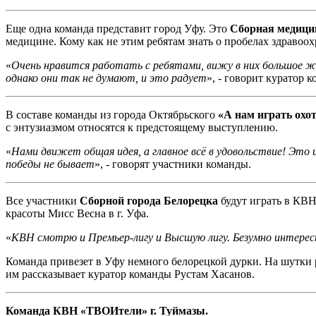
Еще одна команда представит город Уфу. Это
Сборная медици
медицине. Кому как не этим ребятам знать о пробелах здравоохр
«
Очень нравится работать с ребятами, вижу в них большое жел
однако они так не думают, и это радует
», - говорит куратор 
В составе команды из города Октябрьского
«А нам играть охот
с энтузиазмом относятся к предстоящему выступлению.
«
Нами движет общая идея, а главное всё в удовольствие! Это
победы не бывает
», - говорят участники команды.
Все участники
Сборной города Белорецка
будут играть в КВН 
красоты Мисс Весна в г. Уфа.
«
КВН смотрю и Премьер-лигу и Высшую лигу. Безумно интерес
Команда привезет в Уфу немного белорецкой дурки. На шутки р
им рассказывает куратор команды Рустам Хасанов.
Команда КВН «ТВОИтели» г. Туймазы.