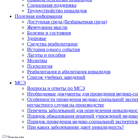
Социальная поддержка
Трудоустройство инвалидов
Полезная информация
Доступная среда (Безбарьерная среда)
Жемчужина мысли
Болезни и состояния
Здоровье
Средства реабилитации
История одного события
Льготы и пособия
Молитвы
Психология
Реабилитация и абилитация инвалидов
Список учебных заведений
МСЭ
Вопросы и ответы по МСЭ
Необходимые документы для проведения медико-со
Особенности проведения медико-социальной экспер
несчастного случая на производстве
Перечень заболеваний для определения инвалиднос
Порядок обжалования решений учреждений медико
Порядок проведения медико-социальной экспертизы
При каких заболеваниях дают инвалидность?