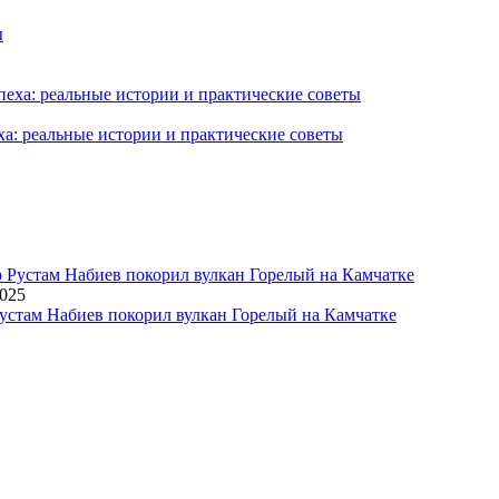
ха: реальные истории и практические советы
2025
устам Набиев покорил вулкан Горелый на Камчатке