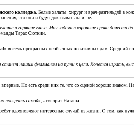
нского колледжа
. Белые халаты, хирург и врач-разгильдяй в ко
анения, это они и будут доказывать на игре.
ание и горящие глаза. Моя задача в короткие сроки донести до 
команды Тарас Сюткин.
а!»
восемь прекрасных необычных позитивных дам. Средний возра
 и станет нашим флагманом на пути к цели. Хочется играть, в
впервые. Но есть среди них те, что со сценой хорошо знаком. Н
но поиграть самой
», - говорит Наташа.
ебят вдохновляют интересные случай из жизни. О том, как нужно