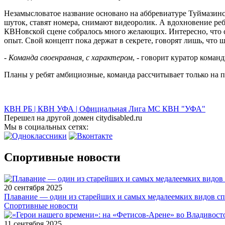
Незамысловатое название основано на аббревиатуре Туймазинс
шуток, ставят номера, снимают видеоролик. А вдохновение реб
КВНовской сцене собралось много желающих. Интересно, что ср
опыт. Свой концепт пока держат в секрете, говорят лишь, что ш
-
Команда своенравная, с характером
, - говорит куратор кома
Планы у ребят амбициозные, команда рассчитывает только на п
КВН РБ | КВН УФА | Официальная Лига МС КВН "УФА"
Перешел на другой домен citydisabled.ru
Мы в социальных сетях:
Спортивные новости
20 сентября 2025
Плавание — один из старейших и самых медалеемких видов с
Спортивные новости
11 сентября 2025