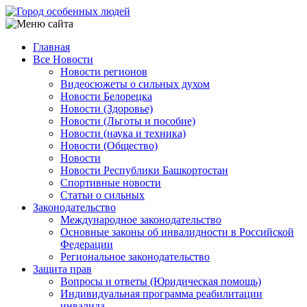
Перейти
к
основному
Главная
содержанию
Все Новости
Main
Новости регионов
navigation
Видеосюжеты о сильных духом
Новости Белорецка
Новости (Здоровье)
Новости (Льготы и пособие)
Новости (наука и техника)
Новости (Общество)
Новости
Новости Республики Башкортостан
Спортивные новости
Статьи о сильных
Законодательство
Международное законодательство
Основные законы об инвалидности в Российской
Федерации
Региональное законодательство
Защита прав
Вопросы и ответы (Юридическая помощь)
Индивидуальная программа реабилитации
инвалида