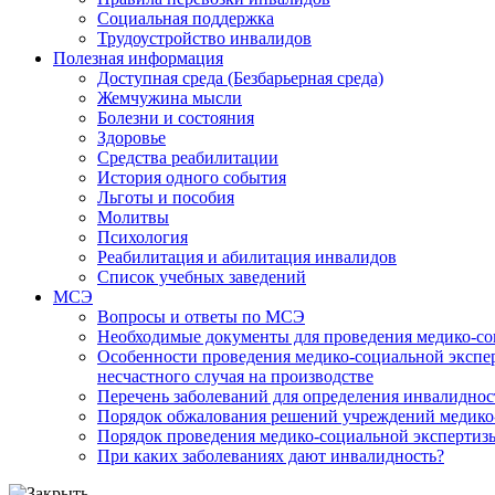
Социальная поддержка
Трудоустройство инвалидов
Полезная информация
Доступная среда (Безбарьерная среда)
Жемчужина мысли
Болезни и состояния
Здоровье
Средства реабилитации
История одного события
Льготы и пособия
Молитвы
Психология
Реабилитация и абилитация инвалидов
Список учебных заведений
МСЭ
Вопросы и ответы по МСЭ
Необходимые документы для проведения медико-со
Особенности проведения медико-социальной экспер
несчастного случая на производстве
Перечень заболеваний для определения инвалиднос
Порядок обжалования решений учреждений медико
Порядок проведения медико-социальной экспертизы
При каких заболеваниях дают инвалидность?