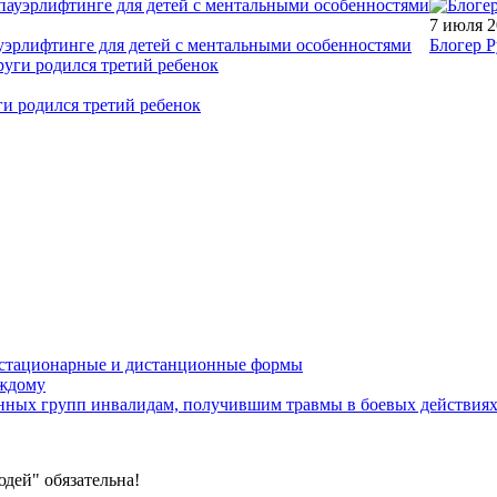
7 июля 
уэрлифтинге для детей с ментальными особенностями
Блогер Р
ги родился третий ребенок
устационарные и дистанционные формы
аждому
онных групп инвалидам, получившим травмы в боевых действия
дей" обязательна!