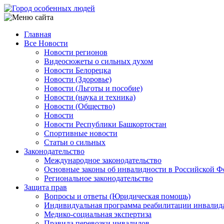
Перейти
к
основному
Главная
содержанию
Все Новости
Main
Новости регионов
navigation
Видеосюжеты о сильных духом
Новости Белорецка
Новости (Здоровье)
Новости (Льготы и пособие)
Новости (наука и техника)
Новости (Общество)
Новости
Новости Республики Башкортостан
Спортивные новости
Статьи о сильных
Законодательство
Международное законодательство
Основные законы об инвалидности в Российской Ф
Региональное законодательство
Защита прав
Вопросы и ответы (Юридическая помощь)
Индивидуальная программа реабилитации инвалид
Медико-социальная экспертиза
Правила перевозки инвалидов