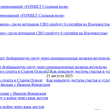
соревнований «FONBET Стальная воля»
ни» среди ветеранов СВО пройдут 6 сентября во Владивостоке
т безбарьерную среду через инновационные коляски-вездеходы
21 августа 2025
 спорта в Старом Осколе
Как инвалиду достичь счастья и успе
фильме с Иваном Янковским
о войне через язык жестов