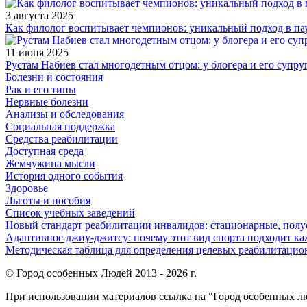
3 августа 2025
Как филолог воспитывает чемпионов: уникальный подход в па
11 июня 2025
Рустам Набиев стал многодетным отцом: у блогера и его супру
Болезни и состояния
Рак и его типы
Нервные болезни
Анализы и обследования
Социальная поддержка
Средства реабилитации
Доступная среда
Жемчужина мысли
История одного события
Здоровье
Льготы и пособия
Список учебных заведений
Новый стандарт реабилитации инвалидов: стационарные, пол
Адаптивное джиу-джитсу: почему этот вид спорта подходит к
Методическая таблица для определения целевых реабилитаци
© Город особенных Людей 2013 - 2026 г.
При использовании материалов ссылка на "Город особенных лю