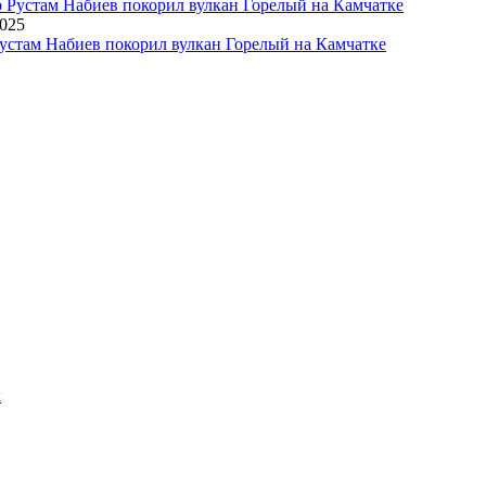
2025
устам Набиев покорил вулкан Горелый на Камчатке
х