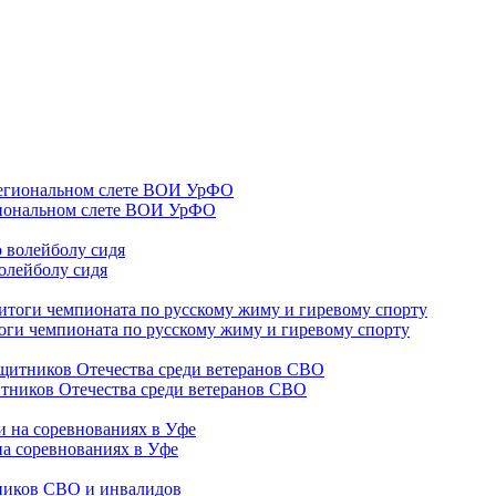
гиональном слете ВОИ УрФО
олейболу сидя
оги чемпионата по русскому жиму и гиревому спорту
тников Отечества среди ветеранов СВО
на соревнованиях в Уфе