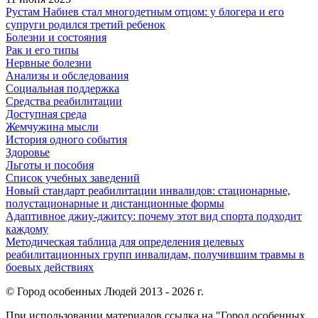
Рустам Набиев стал многодетным отцом: у блогера и его
супруги родился третий ребенок
Болезни и состояния
Рак и его типы
Нервные болезни
Анализы и обследования
Социальная поддержка
Средства реабилитации
Доступная среда
Жемчужина мысли
История одного события
Здоровье
Льготы и пособия
Список учебных заведений
Новый стандарт реабилитации инвалидов: стационарные,
полустационарные и дистанционные формы
Адаптивное джиу-джитсу: почему этот вид спорта подходит
каждому
Методическая таблица для определения целевых
реабилитационных групп инвалидам, получившим травмы в
боевых действиях
© Город особенных Людей 2013 - 2026 г.
При использовании материалов ссылка на "Город особенных