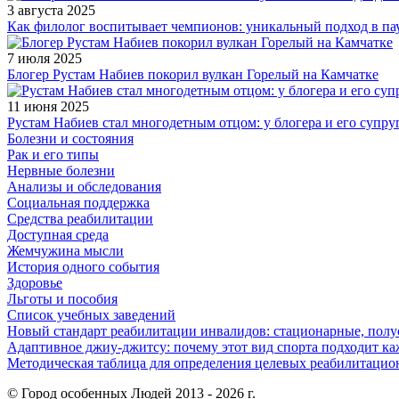
3 августа 2025
Как филолог воспитывает чемпионов: уникальный подход в па
7 июля 2025
Блогер Рустам Набиев покорил вулкан Горелый на Камчатке
11 июня 2025
Рустам Набиев стал многодетным отцом: у блогера и его супру
Болезни и состояния
Рак и его типы
Нервные болезни
Анализы и обследования
Социальная поддержка
Средства реабилитации
Доступная среда
Жемчужина мысли
История одного события
Здоровье
Льготы и пособия
Список учебных заведений
Новый стандарт реабилитации инвалидов: стационарные, пол
Адаптивное джиу-джитсу: почему этот вид спорта подходит к
Методическая таблица для определения целевых реабилитаци
© Город особенных Людей 2013 - 2026 г.