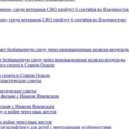
ни» среди ветеранов СВО пройдут 6 сентября во Владивостоке
т безбарьерную среду через инновационные коляски-вездеходы
 спорта в Старом Осколе
рактические советы
фильме с Иваном Янковским
о войне через язык жестов