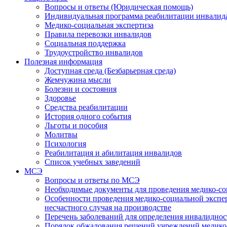
Вопросы и ответы (Юридическая помощь)
Индивидуальная программа реабилитации инвалид
Медико-социальная экспертиза
Правила перевозки инвалидов
Социальная поддержка
Трудоустройство инвалидов
Полезная информация
Доступная среда (Безбарьерная среда)
Жемчужина мысли
Болезни и состояния
Здоровье
Средства реабилитации
История одного события
Льготы и пособия
Молитвы
Психология
Реабилитация и абилитация инвалидов
Список учебных заведений
МСЭ
Вопросы и ответы по МСЭ
Необходимые документы для проведения медико-со
Особенности проведения медико-социальной экспер
несчастного случая на производстве
Перечень заболеваний для определения инвалиднос
Порядок обжалования решений учреждений медико