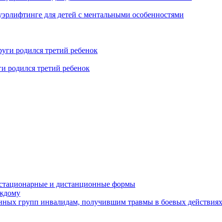
уэрлифтинге для детей с ментальными особенностями
ги родился третий ребенок
устационарные и дистанционные формы
аждому
онных групп инвалидам, получившим травмы в боевых действия