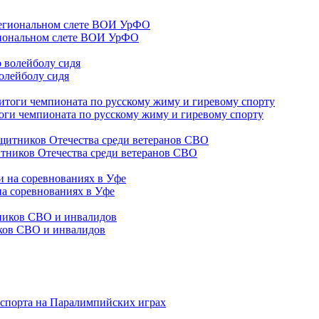
гиональном слете ВОИ УрФО
олейболу сидя
оги чемпионата по русскому жиму и гиревому спорту
тников Отечества среди ветеранов СВО
на соревнованиях в Уфе
иков СВО и инвалидов