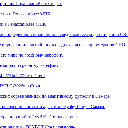
порта на Паралимпийских играх
сии в Генассамблее МПК
е определили сильнейших в следж-хоккее среди ветеранов СВО
е мира по гребному марафону
ПУЛЬС-2026» в Сочи
ких соревнованиях по адаптивному футболу в Самаре
соревнований «FONBET Стальная воля»