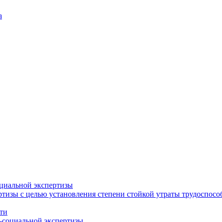
а
циальной экспертизы
тизы с целью установления степени стойкой утраты трудоспособ
ти
-социальной экспертизы