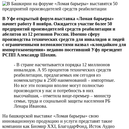
В Уфе открытый форум-выставка «Ломая барьеры»
начнет работу 8 ноября. Ожидается участие более 50
предприятий производителей средств реабилитации и
абелитов из 12 регионов России. Именно сферу
производства технических средств для инвалидов и людей
с ограниченными возможностями назвал «клондайком для
импортозамещения» недавно посетивший Уфу президент
РСПП Александр Шохин.
- В стране насчитывается порядка 12 миллионов
инвалидов. А 95 процентов технических средств
реабилитации, предлагаемых им сегодня из
номенклатуры в 2500 наименований – импортные.
Но все эти позиции вполне могут полностью
производится у нас и потребность в них
высочайшая, - отметила вице-премьер – министр
семьи, труда и социальной защиты населения РБ
Ленара Иванова.
На башкирской выставке «Ломая барьеры» свою
инновационную продукцию и услуги представят такие
компании как Биомир XXI, БлагодарФонд, Исток Аудио