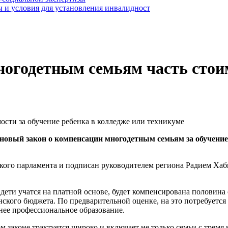
 и условия для установления инвалидност
годетным семьям часть стоимо
вый закон о компенсации многодетным семьям за обучение и
кого парламента и подписан руководителем региона Радием Хаби
дети учатся на платной основе, будет компенсирована половина
ского бюджета. По предварительной оценке, на это потребуется 
днее профессиональное образование.
м законе трактуется широко и включает не только семьи с тремя 