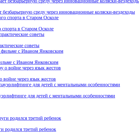
т безбарьерную среду через инновационные коляски-вездеходы
 спорта в Старом Осколе
рактические советы
фильме с Иваном Янковским
о войне через язык жестов
уэрлифтинге для детей с ментальными особенностями
ги родился третий ребенок