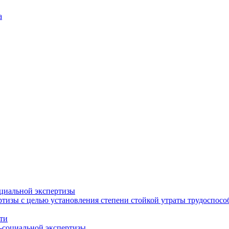
а
циальной экспертизы
тизы с целью установления степени стойкой утраты трудоспособ
ти
-социальной экспертизы