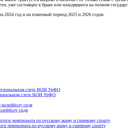
ети, уже состоящие в браке или находящиеся на полном государ
а 2024 год и на плановый период 2025 и 2026 годов.
гиональном слете ВОИ УрФО
олейболу сидя
оги чемпионата по русскому жиму и гиревому спорту