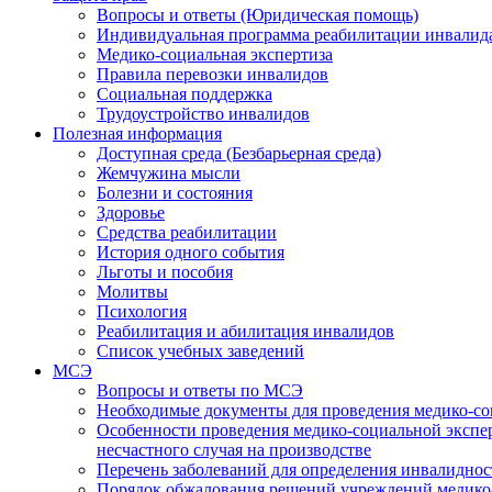
Вопросы и ответы (Юридическая помощь)
Индивидуальная программа реабилитации инвалид
Медико-социальная экспертиза
Правила перевозки инвалидов
Социальная поддержка
Трудоустройство инвалидов
Полезная информация
Доступная среда (Безбарьерная среда)
Жемчужина мысли
Болезни и состояния
Здоровье
Средства реабилитации
История одного события
Льготы и пособия
Молитвы
Психология
Реабилитация и абилитация инвалидов
Список учебных заведений
МСЭ
Вопросы и ответы по МСЭ
Необходимые документы для проведения медико-со
Особенности проведения медико-социальной экспер
несчастного случая на производстве
Перечень заболеваний для определения инвалиднос
Порядок обжалования решений учреждений медико