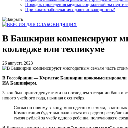
Порядок проведения медико-социальной экспертизы
При каких заболеваниях дают инвалидность?
В Башкирии компенсируют мно
колледже или техникуме
26 августа 2023
В Госсобрании — Курултае Башкирии прокомментировали но
ИА Башинформ.
Закон был принят депутатами на последнем заседании башкирс
нового учебного года, начиная с сентября.
Согласно новому закону, многодетным семьям, в которых 
Компенсация будет выплачиваться из средств республикан
тысяч рублей за учебу одного ребенка, получающего сре
В Курултае отметили, что понятие "многодетная семья" в данно