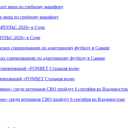
е мира по гребному марафону
ПУЛЬС-2026» в Сочи
ких соревнованиях по адаптивному футболу в Самаре
соревнований «FONBET Стальная воля»
ни» среди ветеранов СВО пройдут 6 сентября во Владивостоке