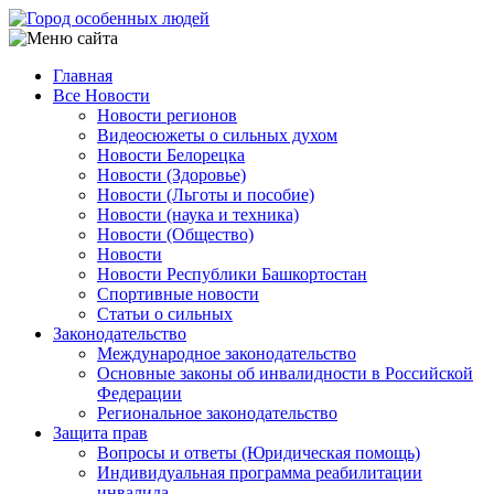
Перейти
к
основному
Главная
содержанию
Все Новости
Main
Новости регионов
navigation
Видеосюжеты о сильных духом
Новости Белорецка
Новости (Здоровье)
Новости (Льготы и пособие)
Новости (наука и техника)
Новости (Общество)
Новости
Новости Республики Башкортостан
Спортивные новости
Статьи о сильных
Законодательство
Международное законодательство
Основные законы об инвалидности в Российской
Федерации
Региональное законодательство
Защита прав
Вопросы и ответы (Юридическая помощь)
Индивидуальная программа реабилитации
инвалида