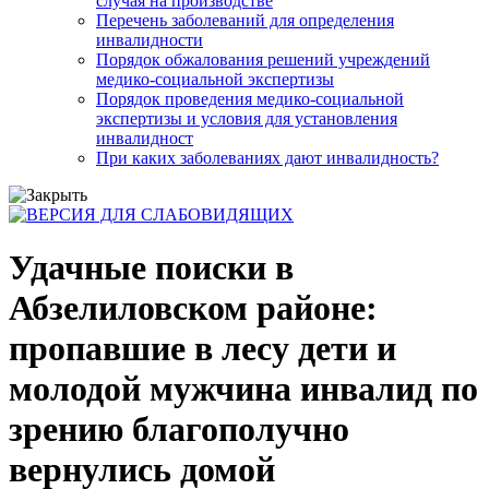
случая на производстве
Перечень заболеваний для определения
инвалидности
Порядок обжалования решений учреждений
медико-социальной экспертизы
Порядок проведения медико-социальной
экспертизы и условия для установления
инвалидност
При каких заболеваниях дают инвалидность?
Удачные поиски в
Абзелиловском районе:
пропавшие в лесу дети и
молодой мужчина инвалид по
зрению благополучно
вернулись домой