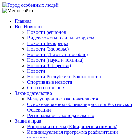
Перейти
к
основному
Главная
содержанию
Все Новости
Main
Новости регионов
navigation
Видеосюжеты о сильных духом
Новости Белорецка
Новости (Здоровье)
Новости (Льготы и пособие)
Новости (наука и техника)
Новости (Общество)
Новости
Новости Республики Башкортостан
Спортивные новости
Статьи о сильных
Законодательство
Международное законодательство
Основные законы об инвалидности в Российской
Федерации
Региональное законодательство
Защита прав
Вопросы и ответы (Юридическая помощь)
Индивидуальная программа реабилитации
инвалида