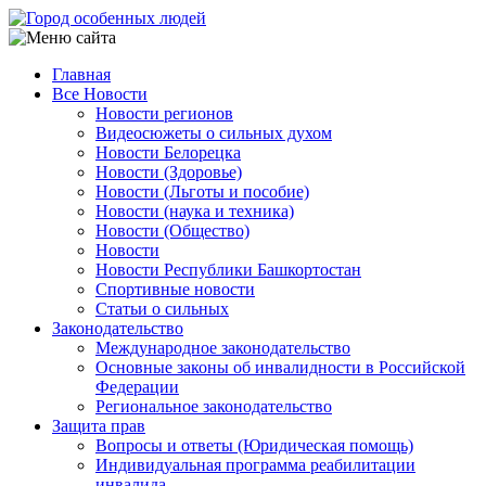
Перейти
к
основному
Главная
содержанию
Все Новости
Main
Новости регионов
navigation
Видеосюжеты о сильных духом
Новости Белорецка
Новости (Здоровье)
Новости (Льготы и пособие)
Новости (наука и техника)
Новости (Общество)
Новости
Новости Республики Башкортостан
Спортивные новости
Статьи о сильных
Законодательство
Международное законодательство
Основные законы об инвалидности в Российской
Федерации
Региональное законодательство
Защита прав
Вопросы и ответы (Юридическая помощь)
Индивидуальная программа реабилитации
инвалида