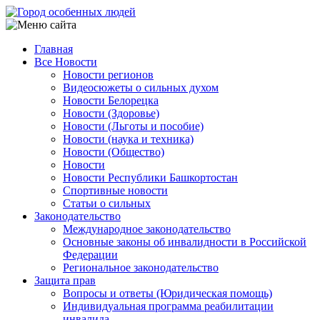
Перейти
к
основному
Главная
содержанию
Все Новости
Main
Новости регионов
navigation
Видеосюжеты о сильных духом
Новости Белорецка
Новости (Здоровье)
Новости (Льготы и пособие)
Новости (наука и техника)
Новости (Общество)
Новости
Новости Республики Башкортостан
Спортивные новости
Статьи о сильных
Законодательство
Международное законодательство
Основные законы об инвалидности в Российской
Федерации
Региональное законодательство
Защита прав
Вопросы и ответы (Юридическая помощь)
Индивидуальная программа реабилитации
инвалида