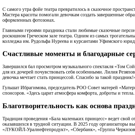
С самого утра фойе театра превратилось в сказочное простра
Мастера красоты помогали девочкам создать завершенные обра
оформленных фотозонах.
Главными героями праздника стали любимые сказочные персон
роскошном Греческом зале театра. Одним из самых трогательн
колледжа им. Рудольфа Нуреева и курсантами Уфимского юрид
Счастливые моменты и благодарные се
Завершился бал просмотром музыкального спектакля «Том Сойе
для их дочерей почувствовать себя особенными. Лилия Резяпов
девочка мечтает стать принцессой. Спасибо за такой праздник!
Гульшат Ибрагимова, председатель РОО Совет матерей «Матери
спонсоров. «Здесь царит атмосфера комфорта, доброты и тепла.
Благотворительность как основа празд
Традиция проведения «Бала маленьких принцесс» ведет свой от
оказавшихся в трудной ситуации. В 2025 году организаторы 
«ЛУКОЙЛ-Уралнефтепродукт», «Сбербанк», «Группа Черкизово