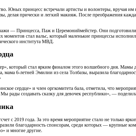
нство. Юных принцесс встречали артисты и волонтеры, вручая и
зы, делая прически и легкий макияж. После преображения кажда
ажи — Принцесса, Паж и Церемониймейстер. Они подготовили д
ых моментов стал вальс, который маленькие принцессы исполни
ического института МВД.
рдца
р», который стал ярким финалом этого волшебного дня. Мамы д
а, мама 6-летней Эмилии из села Толбазы, выразила благодарнос
»
нское сердце» и член оргкомитета бала, отметила, что меропри
 Мы рады создавать сказку для девочек республики», — поделила
ника
счет с 2019 года. За это время мероприятие стало не только яр
выразили благодарность спонсорам, среди которых — крупные к
» и многие другие.