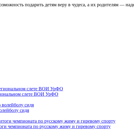
возможность подарить детям веру в чудеса, а их родителям — на
гиональном слете ВОИ УрФО
олейболу сидя
оги чемпионата по русскому жиму и гиревому спорту