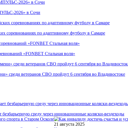
ПУЛЬС-2026» в Сочи
ких соревнованиях по адаптивному футболу в Самаре
соревнований «FONBET Стальная воля»
ни» среди ветеранов СВО пройдут 6 сентября во Владивостоке
т безбарьерную среду через инновационные коляски-вездеходы
21 августа 2025