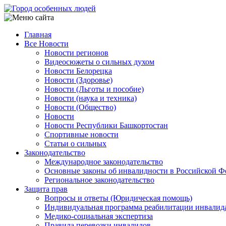
Перейти
к
основному
Главная
содержанию
Все Новости
Main
Новости регионов
navigation
Видеосюжеты о сильных духом
Новости Белорецка
Новости (Здоровье)
Новости (Льготы и пособие)
Новости (наука и техника)
Новости (Общество)
Новости
Новости Республики Башкортостан
Спортивные новости
Статьи о сильных
Законодательство
Международное законодательство
Основные законы об инвалидности в Российской Ф
Региональное законодательство
Защита прав
Вопросы и ответы (Юридическая помощь)
Индивидуальная программа реабилитации инвалид
Медико-социальная экспертиза
Правила перевозки инвалидов