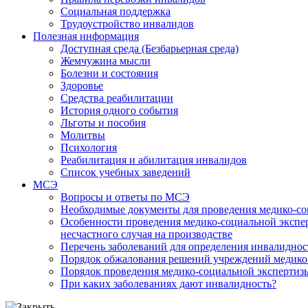
Социальная поддержка
Трудоустройство инвалидов
Полезная информация
Доступная среда (Безбарьерная среда)
Жемчужина мысли
Болезни и состояния
Здоровье
Средства реабилитации
История одного события
Льготы и пособия
Молитвы
Психология
Реабилитация и абилитация инвалидов
Список учебных заведений
МСЭ
Вопросы и ответы по МСЭ
Необходимые документы для проведения медико-со
Особенности проведения медико-социальной экспер
несчастного случая на производстве
Перечень заболеваний для определения инвалиднос
Порядок обжалования решений учреждений медико
Порядок проведения медико-социальной экспертизы
При каких заболеваниях дают инвалидность?