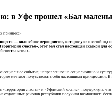
ю: в Уфе прошел «Бал малень
нцесс» — волшебное мероприятие, которое уже шестой год п
ритория счастья», этот бал стал настоящей сказкой для о
обстоятельствах.
ое социальное событие, направленное на социализацию и культ
оторые мечтают почувствовать себя настоящими принцессами. В 
 «Территория счастья» и «Уфимский хоспис», подчеркнула, что 
 из отдаленных районов республики получили возможность беспл