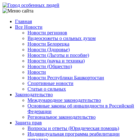
Перейти
к
основному
Главная
содержанию
Все Новости
Main
Новости регионов
navigation
Видеосюжеты о сильных духом
Новости Белорецка
Новости (Здоровье)
Новости (Льготы и пособие)
Новости (наука и техника)
Новости (Общество)
Новости
Новости Республики Башкортостан
Спортивные новости
Статьи о сильных
Законодательство
Международное законодательство
Основные законы об инвалидности в Российской
Федерации
Региональное законодательство
Защита прав
Вопросы и ответы (Юридическая помощь)
Индивидуальная программа реабилитации
инвалида