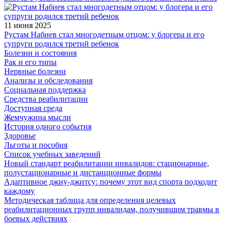
11 июня 2025
Рустам Набиев стал многодетным отцом: у блогера и его
супруги родился третий ребенок
Болезни и состояния
Рак и его типы
Нервные болезни
Анализы и обследования
Социальная поддержка
Средства реабилитации
Доступная среда
Жемчужина мысли
История одного события
Здоровье
Льготы и пособия
Список учебных заведений
Новый стандарт реабилитации инвалидов: стационарные,
полустационарные и дистанционные формы
Адаптивное джиу-джитсу: почему этот вид спорта подходит
каждому
Методическая таблица для определения целевых
реабилитационных групп инвалидам, получившим травмы в
боевых действиях