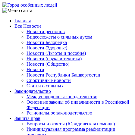
Перейти
к
основному
Главная
содержанию
Все Новости
Main
Новости регионов
navigation
Видеосюжеты о сильных духом
Новости Белорецка
Новости (Здоровье)
Новости (Льготы и пособие)
Новости (наука и техника)
Новости (Общество)
Новости
Новости Республики Башкортостан
Спортивные новости
Статьи о сильных
Законодательство
Международное законодательство
Основные законы об инвалидности в Российской
Федерации
Региональное законодательство
Защита прав
Вопросы и ответы (Юридическая помощь)
Индивидуальная программа реабилитации
инвалида