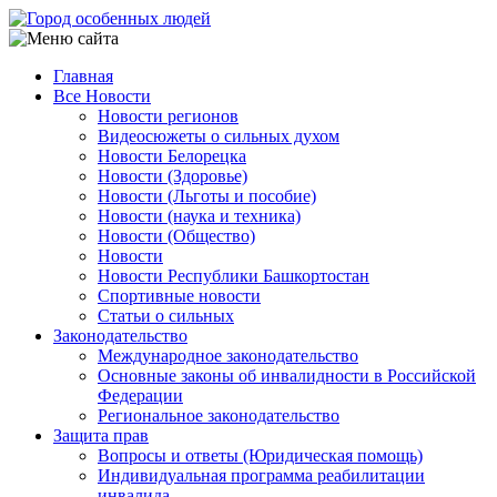
Перейти
к
основному
Главная
содержанию
Все Новости
Main
Новости регионов
navigation
Видеосюжеты о сильных духом
Новости Белорецка
Новости (Здоровье)
Новости (Льготы и пособие)
Новости (наука и техника)
Новости (Общество)
Новости
Новости Республики Башкортостан
Спортивные новости
Статьи о сильных
Законодательство
Международное законодательство
Основные законы об инвалидности в Российской
Федерации
Региональное законодательство
Защита прав
Вопросы и ответы (Юридическая помощь)
Индивидуальная программа реабилитации
инвалида