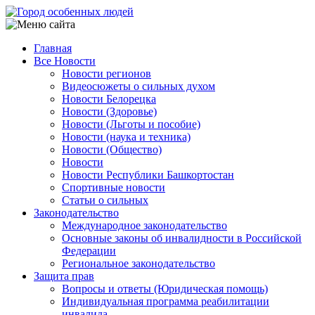
Перейти
к
основному
Главная
содержанию
Все Новости
Main
Новости регионов
navigation
Видеосюжеты о сильных духом
Новости Белорецка
Новости (Здоровье)
Новости (Льготы и пособие)
Новости (наука и техника)
Новости (Общество)
Новости
Новости Республики Башкортостан
Спортивные новости
Статьи о сильных
Законодательство
Международное законодательство
Основные законы об инвалидности в Российской
Федерации
Региональное законодательство
Защита прав
Вопросы и ответы (Юридическая помощь)
Индивидуальная программа реабилитации
инвалида