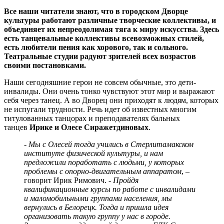
Все наши читатели знают, что в городском Дворце
культуры работают различные творческие коллективы, и
объединяет их непреодолимая тяга к миру искусства. Здесь
есть танцевальные коллективы всевозможных стилей,
есть любители пения как хорового, так и сольного.
Театральные студии радуют зрителей всех возрастов
своими постановками.
Наши сегодняшние герои не совсем обычные, это дети-
инвалиды. Они очень тонко чувствуют этот мир и выражают
себя через танец. А во Дворец они приходят к людям, которых
не испугали трудности. Речь идет об известных многим
титулованных танцорах и преподавателях бальных
танцев
Ирике и Олесе Сиражетдиновых
.
-
Мы с Олесей тогда учились в Стерлитамакском
институте физической культуры, и нам
предложили поработать с людьми, у которых
проблемы с опорно-двигательным аппаратом
, –
говорит Ирик Римович. -
Пройдя
квалификационные курсы по работе с инвалидами
и маломобильными группами населения, мы
вернулись в Белорецк. Тогда и пришла идея
организовать такую группу у нас в городе.