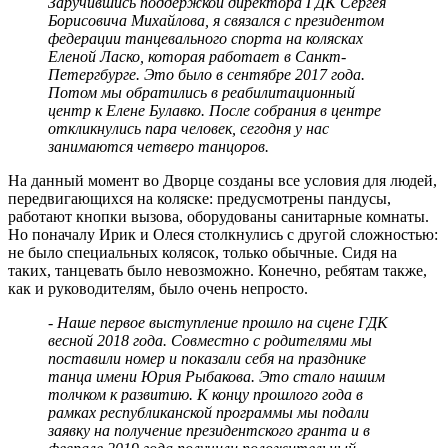
Заручившись поддержкой директора ГДК Сергея
Борисовича Михайлова, я связался с президентом
федерации танцевального спорта на колясках
Еленой Ласко, которая работает в Санкт-
Петергбурге. Это было в сентябре 2017 года.
Потом мы обратились в реабилитационный
центр к Елене Булавко. После собрания в центре
откликнулись пара человек, сегодня у нас
занимаются четверо танцоров.
На данный момент во Дворце созданы все условия для людей,
передвигающихся на коляске: предусмотрены пандусы,
работают кнопки вызова, оборудованы санитарные комнаты.
Но поначалу Ирик и Олеся столкнулись с другой сложностью:
не было специальных колясок, только обычные. Сидя на
таких, танцевать было невозможно. Конечно, ребятам также,
как и руководителям, было очень непросто.
-
Наше первое выступление прошло на сцене ГДК
весной 2018 года. Совместно с родителями мы
поставили номер и показали себя на празднике
танца имени Юрия Рыбакова. Это стало нашим
толчком к развитию. К концу прошлого года в
рамках республиканской программы мы подали
заявку на получение президентского гранта и в