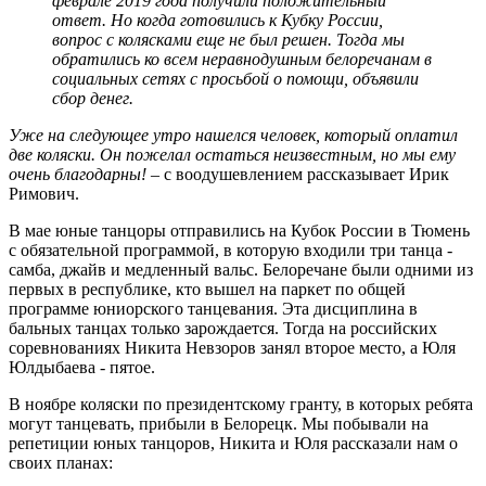
феврале 2019 года получили положительный
ответ. Но когда готовились к Кубку России,
вопрос с колясками еще не был решен. Тогда мы
обратились ко всем неравнодушным белоречанам в
социальных сетях с просьбой о помощи, объявили
сбор денег.
Уже на следующее утро нашелся человек, который оплатил
две коляски. Он пожелал остаться неизвестным, но мы ему
очень благодарны!
– с воодушевлением рассказывает Ирик
Римович.
В мае юные танцоры отправились на Кубок России в Тюмень
с обязательной программой, в которую входили три танца -
самба, джайв и медленный вальс. Белоречане были одними из
первых в республике, кто вышел на паркет по общей
программе юниорского танцевания. Эта дисциплина в
бальных танцах только зарождается. Тогда на российских
соревнованиях Никита Невзоров занял второе место, а Юля
Юлдыбаева - пятое.
В ноябре коляски по президентскому гранту, в которых ребята
могут танцевать, прибыли в Белорецк. Мы побывали на
репетиции юных танцоров, Никита и Юля рассказали нам о
своих планах: